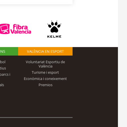
ONS
VALÈNCIA EN ESPORT
bol
Voluntariat Esportiu de
València
tius
Turisme i esport
parcs i
Econòmica i coneixement
als
Premios