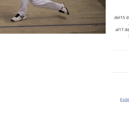
del15 
al17 d
Esd