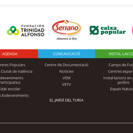
AGENDA
Logo Fundación
COMUNICACIÓ
INSTAL·LACI
reres Populars
Centre de Documentació
Camps de Fut
 Ciutat de València
Notícies
Centres espor
Trinidad Alfonso
sdeveniments
VEM
Instal·lacions en 
Participatius
jardins
VETV
Edat escolar
Espais Natur
s Esdeveniments
EL JARDÍ DEL TURIA