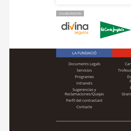
COLABORADORS
LA FUNDACIÓ
Documents Legals
Car
Servicios
Trofeus
Programes
E
Intranets
Sugerencias y
Reclamaciones/Quejas
Gran
Perfil del contractant
Contacte