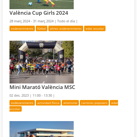
València Cup Girls 2024
28 març 2024 - 31 març 2024 |
Todo el día |
esdeveniments
fútbol
altres esdeveniments
edat escolar
Mini Marató València MSC
02 des. 2023 |
11:00 - 13:30 |
esdeveniments
actividad física
atletisme
carreres populars
edat
escolar