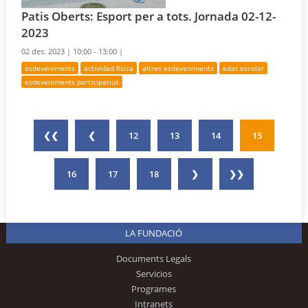
Patis Oberts: Esport per a tots. Jornada 02-12-
2023
02 des. 2023 |
10:00 - 13:00 |
esdeveniments
actividad física
altres esdeveniments
edat escolar
esdeveniments participatius
❮❮
❮
12
13
14
15
16
17
18
❯
❯❯
LA FUNDACIÓ
Documents Legals
Servicios
Programes
Intranets