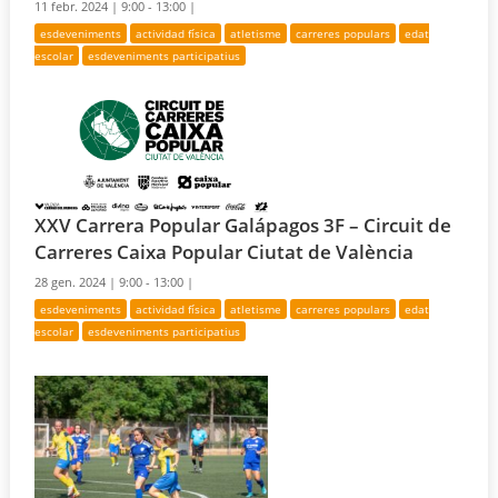
11 febr. 2024 |
9:00 - 13:00 |
esdeveniments
actividad física
atletisme
carreres populars
edat
escolar
esdeveniments participatius
XXV Carrera Popular Galápagos 3F – Circuit de
Carreres Caixa Popular Ciutat de València
28 gen. 2024 |
9:00 - 13:00 |
esdeveniments
actividad física
atletisme
carreres populars
edat
escolar
esdeveniments participatius