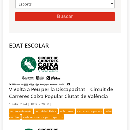
EDAT ESCOLAR
V Volta a Peu per la Discapacitat – Circuit de
Carreres Caixa Popular Ciutat de València
13 abr. 2024 |
18:00 - 20:30 |
esdeveniments
actividad física
atletisme
carreres populars
edat
escolar
esdeveniments participatius