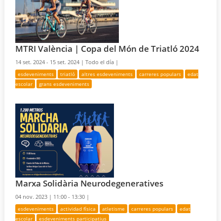
MTRI València | Copa del Món de Triatló 2024
14 set. 2024 - 15 set. 2024 |
Todo el día |
esdeveniments
triatló
altres esdeveniments
carreres populars
edat
escolar
grans esdeveniments
Marxa Solidària Neurodegeneratives
04 nov. 2023 |
11:00 - 13:30 |
esdeveniments
actividad física
atletisme
carreres populars
edat
escolar
esdeveniments participatius