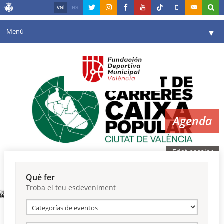
val
es
Menú
▼
La fundació
▼
Agenda
Instal·lacions
▼
Agenda
Comunicació
▼
València en esport
▼
Edat escolar
Portal de Transparència
Què fer
Troba el teu esdeveniment
Reserves
▼