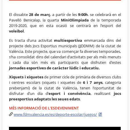
El dissabte
28 de març
, a partir de les
9:00h
. se celebrarà en el
Pavelló Benicalap, la quarta
MiniOlimpiada
de la temporada
2019-2020, que en esta ocasió se centrarà en l’esport del
voleibol
.
Es tracta d’una activitat
multiesportiva
emmarcada dins del
projecte dels Jocs Esportius municipals (JJDDMM) de la ciutat de
València. Este projecte, que va començar fa diverses temporades,
s’ha consolidat dins del calendari d’activitats per als més menuts
i cada dia són més els participants que disfruten d’estes
jornades esportives de caràcter lúdic i educatiu.
Xiquets i xiquetes
de primer cicle de primària de diversos clubs
i centres escolars (xiquets i xiquetes de
6 i 7 anys
, categoria
prebenjamí) de la ciutat de València, tenen l’oportunitat de
disfrutar d’un dia d’
esport i convivència
, realitzant
jocs
preesportius adaptats les seues edats
.
MÉS INFORMACIÓ DE L'ESDEVENIMENT
www.fdmvalencia.es/es/deporte-escolar/juegos/