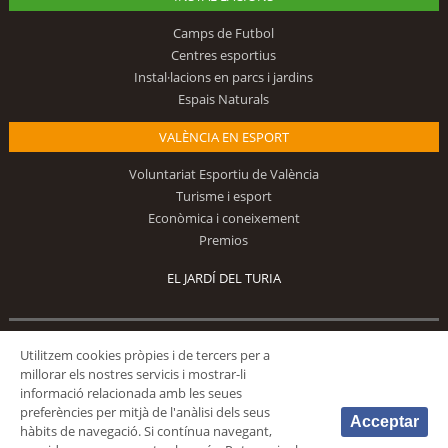
Camps de Futbol
Centres esportius
Instal·lacions en parcs i jardins
Espais Naturals
VALÈNCIA EN ESPORT
Voluntariat Esportiu de València
Turisme i esport
Econòmica i coneixement
Premios
EL JARDÍ DEL TURIA
Segueix-nos
Utilitzem cookies pròpies i de tercers per a
millorar els nostres servicis i mostrar-li
informació relacionada amb les seues
preferències per mitjà de l'anàlisi dels seus
Acceptar
hàbits de navegació. Si contínua navegant,