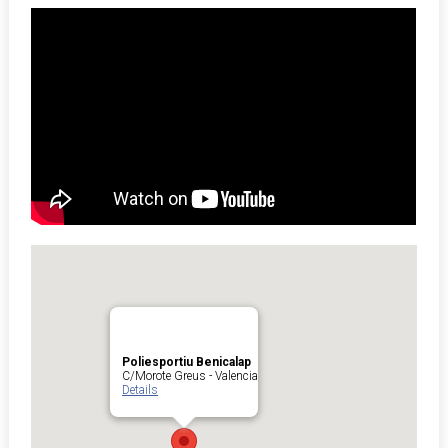
Poliesportiu Benicalap
C/Morote Greus - Valencia
Details