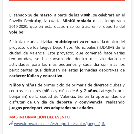
El sábado
28 de marzo
, a partir de las
9:00h.
se celebrará en el
Pavelló Benicalap, la cuarta
MiniOlimpiada
de la temporada
2019-2020, que en esta ocasión se centrará en el deporte del
voleibol
.
Se trata de una actividad
multideportiva
enmarcada dentro del
proyecto de los Juegos Deportivos Municipales (JJDDMM) de la
ciudad de Valencia. Este proyecto, que comenzó hace varias
temporadas, se ha consolidado dentro del calendario de
actividades para los más pequeños y cada día son más los
participantes que disfrutan de estas
jornadas
deportivas de
carácter lúdico
y
educativo
.
Niños y niñas
de primer ciclo de primaria de diversos clubes y
centros escolares (niños y niñas de
6 y 7 años
, categoría pre-
benjamín) de la ciudad de Valencia, tienen la oportunidad de
disfrutar de un día de
deporte
y
convivencia
, realizando
juegos predeportivos adaptados sus edades
.
MÁS INFORMACIÓN DEL EVENTO
www.fdmvalencia.es/es/deporte-escolar/juegos/