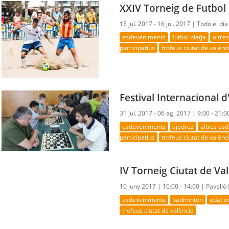
XXIV Torneig de Futbol 
15 jul. 2017 - 16 jul. 2017 |
Todo el día
esdeveniments
futbol platja
altre
participatius
trofeus ciutat de valènc
Festival Internacional d
31 jul. 2017 - 06 ag. 2017 |
9:00 - 21:0
esdeveniments
ajedrez
altres es
participatius
trofeus ciutat de valènc
IV Torneig Ciutat de V
10 juny 2017 |
10:00 - 14:00 |
Pavelló
esdeveniments
badminton
edat e
trofeus ciutat de valència