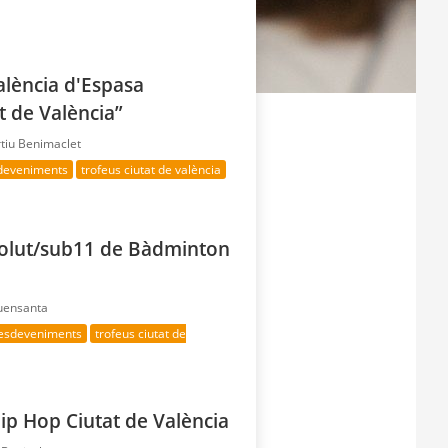
alència d'Espasa
t de València”
rtiu Benimaclet
sdeveniments
trofeus ciutat de valència
solut/sub11 de Bàdminton
Fuensanta
 esdeveniments
trofeus ciutat de
p Hop Ciutat de València