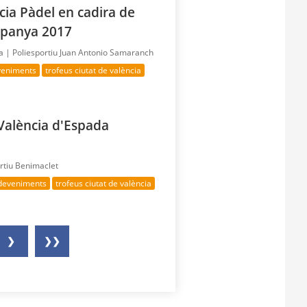
cia Pàdel en cadira de
spanya 2017
ía |
Poliesportiu Juan Antonio Samaranch
veniments
trofeus ciutat de valència
 València d'Espada
rtiu Benimaclet
sdeveniments
trofeus ciutat de valència
❯
❯❯