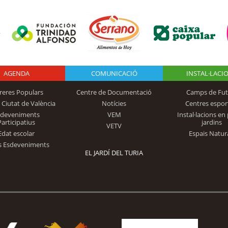
AGENDA
Logo Fundación
COMUNICACIÓ
INSTAL·LACI
reres Populars
Centre de Documentació
Camps de Fut
 Ciutat de València
Notícies
Centres espor
Trinidad Alfonso
sdeveniments
VEM
Instal·lacions en 
Participatius
jardins
VETV
Edat escolar
Espais Natur
s Esdeveniments
EL JARDÍ DEL TURIA