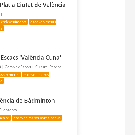
Platja Ciutat de València
 |
s esdeveniments
esdeveniments
ia
'Escacs 'València Cuna'
0 |
Complex Esportiu Cultural Petxina
deveniments
esdeveniments
ia
alència de Bàdminton
 Fuensanta
scolar
esdeveniments participatius