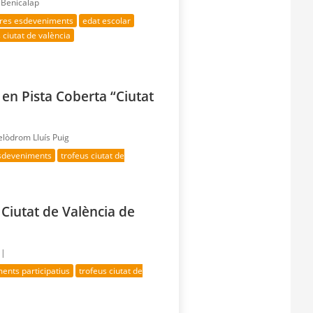
 Benicalap
tres esdeveniments
edat escolar
 ciutat de valència
en Pista Coberta “Ciutat
elòdrom Lluís Puig
esdeveniments
trofeus ciutat de
Ciutat de València de
 |
ents participatius
trofeus ciutat de