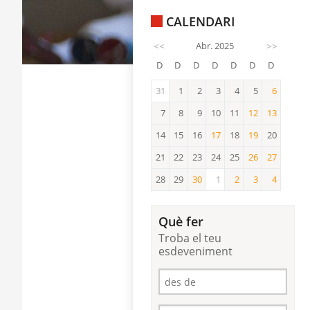
CALENDARI
<<
Abr. 2025
>>
D
D
D
D
D
D
D
31
1
2
3
4
5
6
6
7
8
9
10
11
12
13
12
13
14
15
16
17
18
19
20
17
19
21
22
23
24
25
26
27
26
27
28
29
30
1
2
3
4
30
2
3
4
Què fer
Troba el teu
esdeveniment