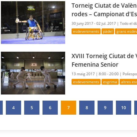
Torneig Ciutat de Valèn
rodes – Campionat d'E
30 juny 2017 - 02 jul. 2017 |
Todo el d
esdeveniments
pàdel
grans esde
XVIII Torneig Ciutat de
Femenina Senior
13 maig 2017 |
8:00 - 20:00 |
Poliespo
esdeveniments
esgrima
altres e
4
5
6
7
8
9
10