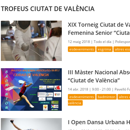
TROFEUS CIUTAT DE VALÈNCIA
XIX Torneig Ciutat de V
Femenina Senior “Ciuta
12 maig 2018 |
Todo el día |
Poliespo
esdeveniments
esgrima
altres e
III Màster Nacional Ab
“Ciutat de València”
14 abr. 2018 |
9:00 - 21:00 |
Pavelló 
esdeveniments
badminton
altres
valència
I Open Dansa Urbana Hi