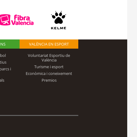
ONS
VALÈNCIA EN ESPORT
bol
Voluntariat Esportiu de
València
tius
Turisme i esport
parcs i
Econòmica i coneixement
als
Premios