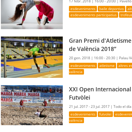
17 febr. 2018 |
16:00 - 20:00 |
Pavelló
esdeveniments
baile deportivo
al
esdeveniments participatius
trofeus
Gran Premi d'Atletisme 
de València 2018”
20 gen. 2018 |
16:00 - 20:30 |
Palau V
esdeveniments
atletisme
altres 
valència
XXI Open Internacional 
Futvòlei
21 jul. 2017 - 23 jul. 2017 |
Todo el día
esdeveniments
futvolei
esdevenim
valència