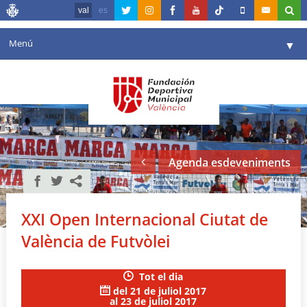
val
es
Menú
▼
La fundació
▼
Agenda
Instal·lacions
▼
Agenda esdeveniments
Comunicació
▼
València en esport
▼
XXI Open Internacional Ciutat de
Portal de Transparència
València de Futvòlei
Reserves
▼
Tot el dia
del 21 de juliol 2017
al 23 de juliol 2017