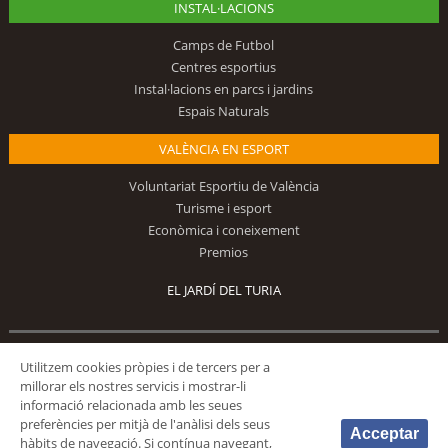
INSTAL·LACIONS
Camps de Futbol
Centres esportius
Instal·lacions en parcs i jardins
Espais Naturals
VALÈNCIA EN ESPORT
Voluntariat Esportiu de València
Turisme i esport
Econòmica i coneixement
Premios
EL JARDÍ DEL TURIA
Segueix-nos
Utilitzem cookies pròpies i de tercers per a
millorar els nostres servicis i mostrar-li
informació relacionada amb les seues
preferències per mitjà de l'anàlisi dels seus
Acceptar
hàbits de navegació. Si contínua navegant,