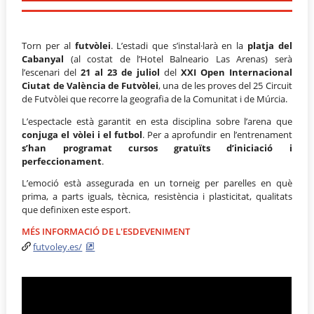
Torn per al
futvòlei
. L’estadi que s’instal·larà en la
platja del
Cabanyal
(al costat de l’Hotel Balneario Las Arenas) serà
l’escenari del
21 al 23 de juliol
del
XXI Open Internacional
Ciutat de València de Futvòlei
, una de les proves del 25 Circuit
de Futvòlei que recorre la geografia de la Comunitat i de Múrcia.
L’espectacle està garantit en esta disciplina sobre l’arena que
conjuga el vòlei i el futbol
. Per a aprofundir en l’entrenament
s’han programat cursos gratuïts d’iniciació i
perfeccionament
.
L’emoció està assegurada en un torneig per parelles en què
prima, a parts iguals, tècnica, resistència i plasticitat, qualitats
que definixen este esport.
MÉS INFORMACIÓ DE L'ESDEVENIMENT
futvoley.es/