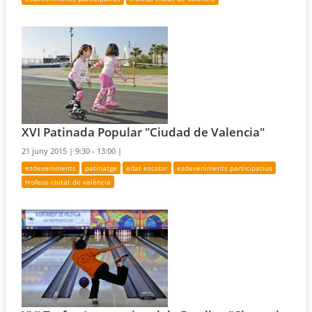
XVI Patinada Popular "Ciudad de Valencia"
21 juny 2015 |
9:30 - 13:00 |
esdeveniments
patinatge
edat escolar
esdeveniments participatius
trofeus ciutat de valència