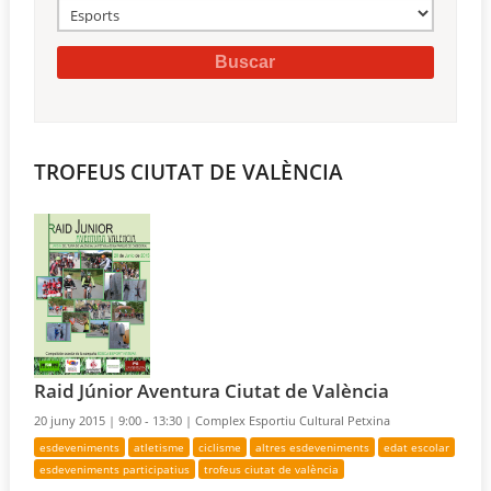
TROFEUS CIUTAT DE VALÈNCIA
Raid Júnior Aventura Ciutat de València
20 juny 2015 |
9:00 - 13:30 |
Complex Esportiu Cultural Petxina
esdeveniments
atletisme
ciclisme
altres esdeveniments
edat escolar
esdeveniments participatius
trofeus ciutat de valència