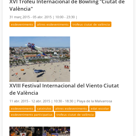
XVI Trofeu Internacional de Bowling "Ciutat de
València"
31 març 2015 - 05 abr. 2015 |
10:00 - 23:30 |
esdeveniments
altres esdeveniments
trofeus ciutat de valència
XVIII Festival Internacional del Viento Ciutat
de València
11 abr. 2015 - 12 abr. 2015 |
10:30 - 18:30 |
Playa de la Malvarrosa
esdeveniments
catxirulos
altres esdeveniments
edat escolar
esdeveniments participatius
trofeus ciutat de valència