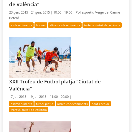
de València"
23 gen. 2015 - 24 gen. 2015 |
10:00 - 19:00 |
Poliesportiu Verge del Carme
Beteró
esdeveniments
hoquei
altres esdeveniments
trofeus ciutat de valència
XXII Trofeu de Futbol platja "Ciutat de
València"
17 jul. 2015 - 19 jul. 2015 |
11:00 - 20:00 |
esdeveniments
futbol platja
altres esdeveniments
edat escolar
trofeus ciutat de valència