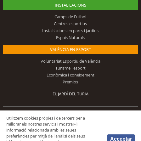
INSTAL·LACIONS
Camps de Futbol
Centres esportius
Instal·lacions en parcs i jardins
Espais Naturals
VALÈNCIA EN ESPORT
Voluntariat Esportiu de València
Turisme i esport
Econòmica i coneixement
Premios
EL JARDÍ DEL TURIA
Utilitzem cookies pròpies i de tercers per a
Segueix-nos
millorar els nostres servicis i mostrar-li
informació relacionada amb les seues
preferències per mitjà de l'anàlisi dels seus
Acceptar