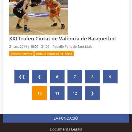
XXI Trofeu Ciutat de València de Basquetbol
21 set. 2014 |
18:00 - 21:00 |
Pavelló Font de Sant Lluís
esdeveniments
trofeus ciutat de valència
❮❮
❮
6
7
8
9
10
11
12
❯
LA FUNDACIÓ
Documents Legals