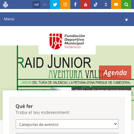
val
es
Menú
▼
La fundació
▼
Agenda
Instal·lacions
▼
Agenda
Comunicació
▼
València en esport
▼
Trofeus Ciutat de València
Portal de Transparència
Què fer
Troba el teu esdeveniment
Reserves
▼