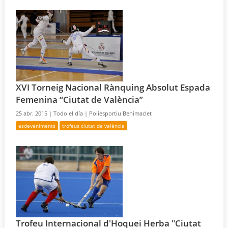
XVI Torneig Nacional Rànquing Absolut Espada
Femenina “Ciutat de València”
25 abr. 2015 |
Todo el día |
Poliesportiu Benimaclet
esdeveniments
trofeus ciutat de valència
Trofeu Internacional d'Hoquei Herba "Ciutat