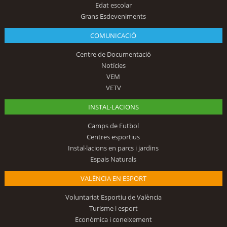
Edat escolar
Grans Esdeveniments
COMUNICACIÓ
Centre de Documentació
Notícies
VEM
VETV
INSTAL·LACIONS
Camps de Futbol
Centres esportius
Instal·lacions en parcs i jardins
Espais Naturals
VALÈNCIA EN ESPORT
Voluntariat Esportiu de València
Turisme i esport
Econòmica i coneixement