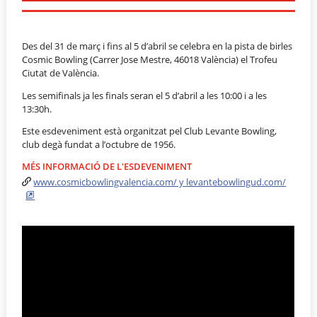
Des del 31 de març i fins al 5 d’abril se celebra en la pista de birles
Cosmic Bowling (Carrer Jose Mestre, 46018 València) el Trofeu
Ciutat de València.
Les semifinals ja les finals seran el 5 d’abril a les 10:00 i a les
13:30h.
Este esdeveniment està organitzat pel Club Levante Bowling,
club degà fundat a l’octubre de 1956.
MÉS INFORMACIÓ DE L'ESDEVENIMENT
www.cosmicbowlingvalencia.com/ y levantebowlingud.com/