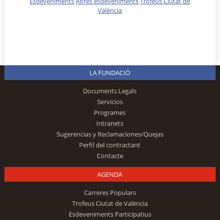
Esdeveniments
Altres esdeveniments
Trofeus Ciutat de
València
LA FUNDACIÓ
Documents Legals
Servicios
Programes
Intranets
Sugerencias y Reclamaciones/Quejas
Perfil del contractant
Contacte
AGENDA
Carreres Populars
Trofeus Ciutat de València
Esdeveniments Participatius