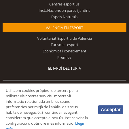
Centres esportius
Instal·lacions en parcs i jardins
Espais Naturals
VALÈNCIA EN ESPORT
Voluntariat Esportiu de València
Turisme i esport
Econòmica i coneixement
Premios
EL JARDÍ DEL TURIA
Segueix-nos
Utilitzem cookies pròpies i de tercers per a
millorar els nostres servicis i mostrar-li
informació relacionada amb les seues
preferències per mitjà de l'anàlisi dels seus
Acceptar
hàbits de navegació. Si contínua navegant,
considerem que accepta el seu ús. Pot canviar la
configuració o obtindre més informació.
Llegir
© 2026 Fundación Deportiva Municipal Valencia |
AVÍS LEGAL
|
POLÍTICA DE
més