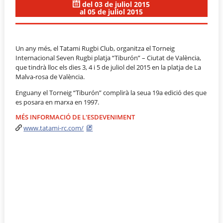
del 03 de juliol 2015
al 05 de juliol 2015
Un any més, el Tatami Rugbi Club, organitza el Torneig
Internacional Seven Rugbi platja “Tiburón” – Ciutat de València,
que tindrà lloc els dies 3, 4 i 5 de juliol del 2015 en la platja de La
Malva-rosa de València.
Enguany el Torneig “Tiburón” complirà la seua 19a edició des que
es posara en marxa en 1997.
MÉS INFORMACIÓ DE L'ESDEVENIMENT
www.tatami-rc.com/