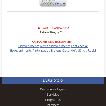
ENTIDAD ORGANIZADORA
Tatami Rugby Club
CATEGORIES DE L'ESDEVENIMENT
Esdeveniments
Altres esdeveniments
Edat escolar
Esdeveniments Participatius
Trofeus Ciutat de València
Rugbi
LA FUNDACIÓ
Documents Legals
Servicios
Programes
Intranets