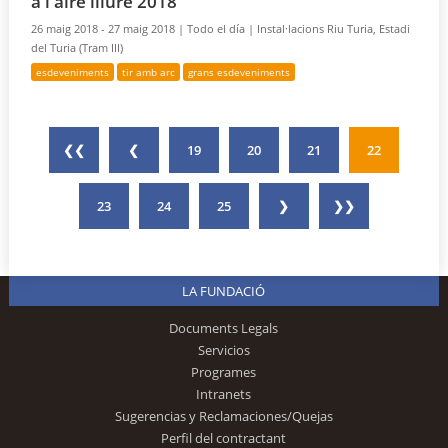
a l'aire lliure 2018
26 maig 2018 - 27 maig 2018 |
Todo el día |
Instal·lacions Riu Turia, Estadi
del Turia (Tram III)
esdeveniments
tir amb arc
grans esdeveniments
❮❮
❮
19
20
21
22
23
24
25
❯
❯❯
LA FUNDACIÓ
Documents Legals
Servicios
Programes
Intranets
Sugerencias y Reclamaciones/Quejas
Perfil del contractant