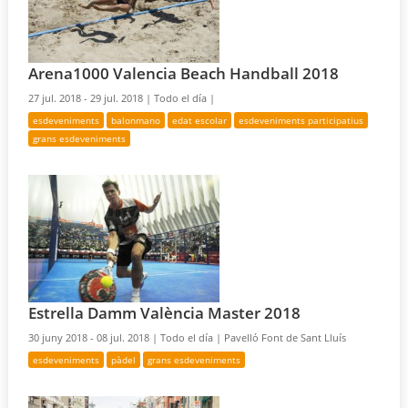
Arena1000 Valencia Beach Handball 2018
27 jul. 2018 - 29 jul. 2018 |
Todo el día |
esdeveniments
balonmano
edat escolar
esdeveniments participatius
grans esdeveniments
Estrella Damm València Master 2018
30 juny 2018 - 08 jul. 2018 |
Todo el día |
Pavelló Font de Sant Lluís
esdeveniments
pàdel
grans esdeveniments