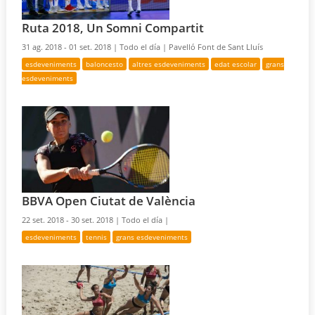
Ruta 2018, Un Somni Compartit
31 ag. 2018 - 01 set. 2018 |
Todo el día |
Pavelló Font de Sant Lluís
esdeveniments
baloncesto
altres esdeveniments
edat escolar
grans
esdeveniments
BBVA Open Ciutat de València
22 set. 2018 - 30 set. 2018 |
Todo el día |
esdeveniments
tennis
grans esdeveniments