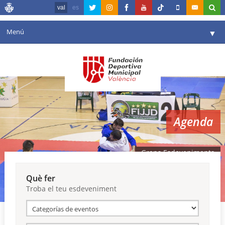
val
es
Menú
▼
La fundació
▼
Agenda
Instal·lacions
▼
Agenda
Comunicació
▼
València en esport
▼
Grans Esdeveniments
Portal de Transparència
Què fer
Troba el teu esdeveniment
Reserves
▼