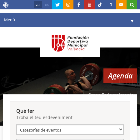
val
es
Menú
▼
La fundació
▼
Agenda
Instal·lacions
▼
Agenda
Comunicació
▼
València en esport
▼
Grans Esdeveniments
Portal de Transparència
Què fer
Troba el teu esdeveniment
Reserves
▼