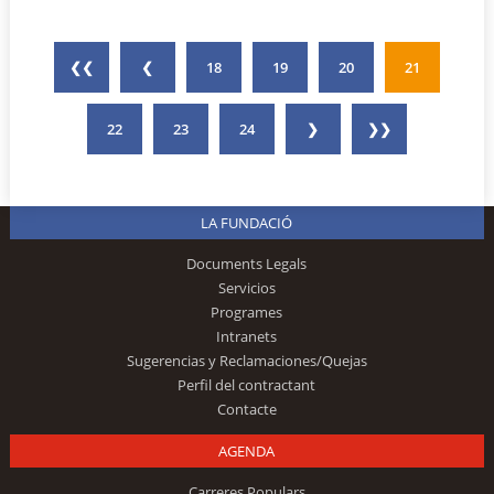
❮❮
❮
18
19
20
21
22
23
24
❯
❯❯
LA FUNDACIÓ
Documents Legals
Servicios
Programes
Intranets
Sugerencias y Reclamaciones/Quejas
Perfil del contractant
Contacte
AGENDA
Carreres Populars