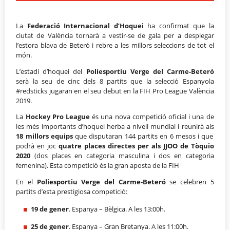
La
Federació Internacional d’Hoquei
ha confirmat que la
ciutat de València tornarà a vestir-se de gala per a desplegar
l’estora blava de Beteró i rebre a les millors seleccions de tot el
món.
L’estadi d’hoquei del
Poliesportiu Verge del Carme-Beteró
serà la seu de cinc dels 8 partits que la selecció Espanyola
#redsticks jugaran en el seu debut en la FIH Pro League València
2019.
La
Hockey Pro League
és una nova competició oficial i una de
les més importants d’hoquei herba a nivell mundial i reunirà als
18 millors equips
que disputaran 144 partits en 6 mesos i que
podrà en joc
quatre places directes per als JJOO de Tòquio
2020
(dos places en categoria masculina i dos en categoria
femenina). Esta competició és la gran aposta de la FIH
En el
Poliesportiu Verge del Carme-Beteró
se celebren 5
partits d’esta prestigiosa competició:
19 de gener
. Espanya – Bèlgica. A les 13:00h.
25 de gener
. Espanya – Gran Bretanya. A les 11:00h.