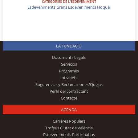
CATEGORIES DE L'ESDEVENIMENT
Esdeveniments
Grans Esdeveniments
Hoquei
LA FUNDACIÓ
Documents Legals
Servicios
Programes
Intranets
Sugerencias y Reclamaciones/Quejas
Perfil del contractant
Contacte
AGENDA
Carreres Populars
Trofeus Ciutat de València
Esdeveniments Participatius