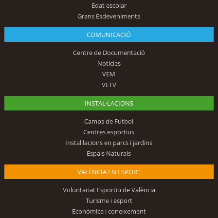
Edat escolar
Grans Esdeveniments
COMUNICACIÓ
Centre de Documentació
Notícies
VEM
VETV
INSTAL·LACIONS
Camps de Futbol
Centres esportius
Instal·lacions en parcs i jardins
Espais Naturals
VALÈNCIA EN ESPORT
Voluntariat Esportiu de València
Turisme i esport
Econòmica i coneixement