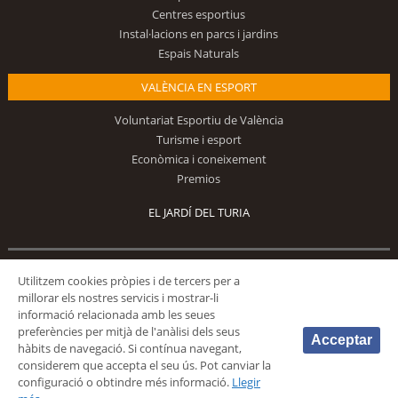
Centres esportius
Instal·lacions en parcs i jardins
Espais Naturals
VALÈNCIA EN ESPORT
Voluntariat Esportiu de València
Turisme i esport
Econòmica i coneixement
Premios
EL JARDÍ DEL TURIA
Utilitzem cookies pròpies i de tercers per a
Segueix-nos
millorar els nostres servicis i mostrar-li
informació relacionada amb les seues
preferències per mitjà de l'anàlisi dels seus
Acceptar
hàbits de navegació. Si contínua navegant,
considerem que accepta el seu ús. Pot canviar la
configuració o obtindre més informació.
Llegir
© 2026 Fundación Deportiva Municipal Valencia |
AVÍS LEGAL
|
POLÍTICA DE