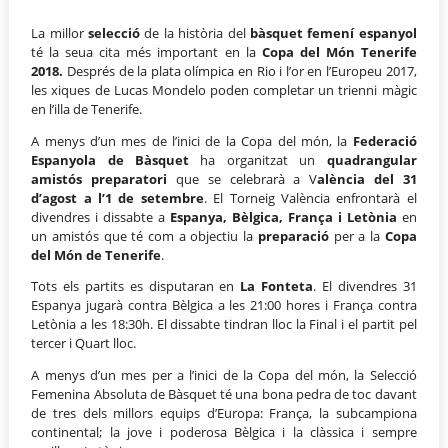
La millor
selecció
de la història del
bàsquet femení espanyol
té la seua cita més important en la
Copa del Món Tenerife
2018.
Després de la plata olímpica en Rio i l’or en l’Europeu 2017,
les xiques de Lucas Mondelo poden completar un trienni màgic
en l’illa de Tenerife.
A menys d’un mes de l’inici de la Copa del món, la
Federació
Espanyola de Bàsquet
ha organitzat un
quadrangular
amistós preparatori
que se celebrarà a V
alència del 31
d’agost a l’1 de setembre
. El Torneig València enfrontarà el
divendres i dissabte a
Espanya, Bèlgica, França i Letònia
en
un amistós que té com a objectiu la
preparació
per a la
Copa
del Món de Tenerife
.
Tots els partits es disputaran en
La Fonteta
. El divendres 31
Espanya jugarà contra Bèlgica a les 21:00 hores i França contra
Letònia a les 18:30h. El dissabte tindran lloc la Final i el partit pel
tercer i Quart lloc.
A menys d’un mes per a l’inici de la Copa del món, la Selecció
Femenina Absoluta de Bàsquet té una bona pedra de toc davant
de tres dels millors equips d’Europa: França, la subcampiona
continental; la jove i poderosa Bèlgica i la clàssica i sempre