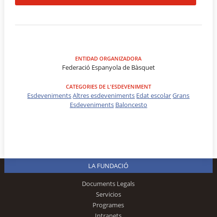
ENTIDAD ORGANIZADORA
Federació Espanyola de Bàsquet
CATEGORIES DE L'ESDEVENIMENT
Esdeveniments
Altres esdeveniments
Edat escolar
Grans
Esdeveniments
Baloncesto
LA FUNDACIÓ
Documents Legals
Servicios
Programes
Intranets