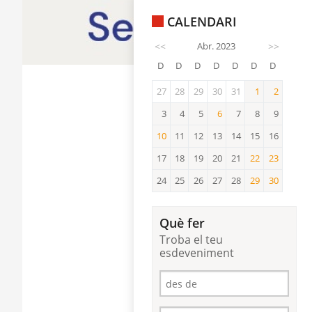
CALENDARI
<<
Abr. 2023
>>
D
D
D
D
D
D
D
27
28
29
30
31
1
2
1
2
3
4
5
6
7
8
9
6
10
11
12
13
14
15
16
10
17
18
19
20
21
22
23
22
23
24
25
26
27
28
29
30
29
30
Què fer
Troba el teu
esdeveniment