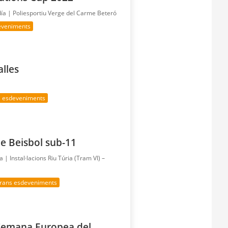
día |
Poliesportiu Verge del Carme Beteró
eveniments
alles
s esdeveniments
e Beisbol sub-11
ía |
Instal·lacions Riu Túria (Tram VI) –
rans esdeveniments
a Semana Europea del