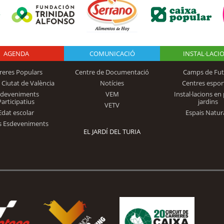
AGENDA
Logo Fundación
COMUNICACIÓ
INSTAL·LACI
reres Populars
Centre de Documentació
Camps de Fut
 Ciutat de València
Notícies
Centres espor
Trinidad Alfonso
sdeveniments
VEM
Instal·lacions en 
Participatius
jardins
VETV
Edat escolar
Espais Natur
s Esdeveniments
EL JARDÍ DEL TURIA