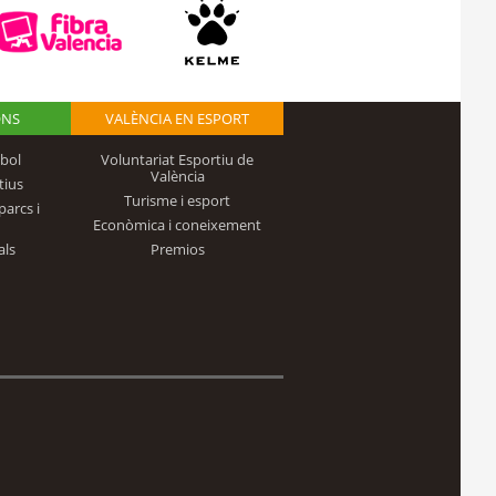
ONS
VALÈNCIA EN ESPORT
bol
Voluntariat Esportiu de
València
tius
Turisme i esport
parcs i
Econòmica i coneixement
als
Premios