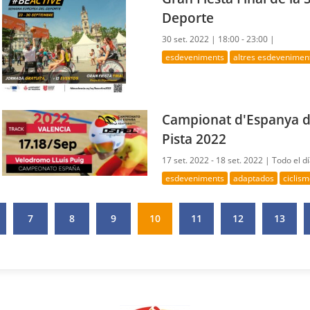
Deporte
30 set. 2022 |
18:00 - 23:00 |
esdeveniments
altres esdevenimen
Campionat d'Espanya d
Pista 2022
17 set. 2022 - 18 set. 2022 |
Todo el d
esdeveniments
adaptados
ciclis
7
8
9
10
11
12
13