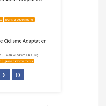
ts
grans esdeveniments
e Ciclisme Adaptat en
ía |
Palau Velòdrom Lluís Puig
me
grans esdeveniments
❯
❯❯