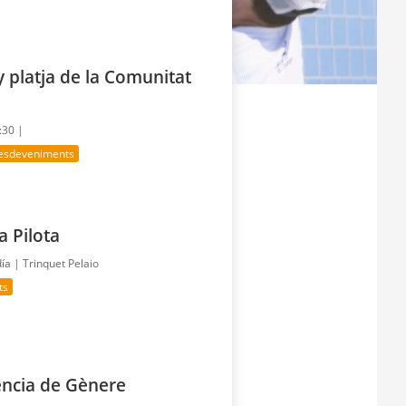
y platja de la Comunitat
:30 |
 esdeveniments
a Pilota
día |
Trinquet Pelaio
ts
lència de Gènere