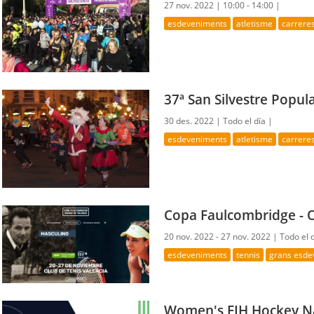
27 nov. 2022 |
10:00 - 14:00 |
esdeveniments
atletisme
carrere
37ª San Silvestre Popul
30 des. 2022 |
Todo el día |
esdeveniments
atletisme
carrere
Copa Faulcombridge - O
20 nov. 2022 - 27 nov. 2022 |
Todo el 
esdeveniments
tennis
grans esde
Women's FIH Hockey N