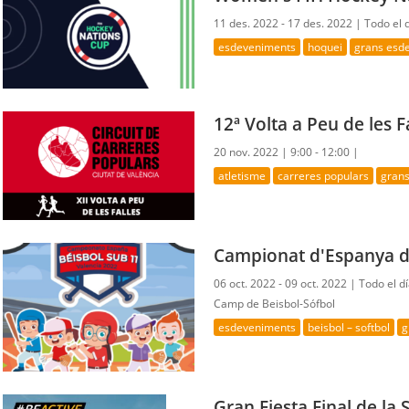
11 des. 2022 - 17 des. 2022 |
Todo el 
esdeveniments
hoquei
grans esd
12ª Volta a Peu de les F
20 nov. 2022 |
9:00 - 12:00 |
atletisme
carreres populars
gran
Campionat d'Espanya d
06 oct. 2022 - 09 oct. 2022 |
Todo el d
Camp de Beisbol-Sófbol
esdeveniments
beisbol – softbol
g
Gran Fiesta Final de l