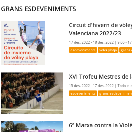
GRANS ESDEVENIMENTS
Circuit d'hivern de vóle
Valenciana 2022/23
17 des. 2022 - 18 des. 2022 |
9:00 - 17
esdeveniments
volei platja
grans
XVI Trofeu Mestres de l
15 des. 2022 - 17 des. 2022 |
Todo el 
esdeveniments
grans esdevenimen
6ª Marxa contra la Vio