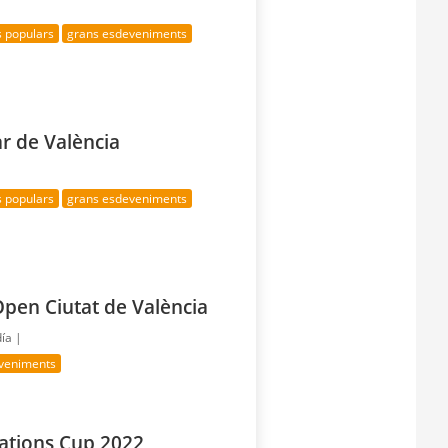
s populars
grans esdeveniments
ar de València
s populars
grans esdeveniments
pen Ciutat de València
día |
veniments
ations Cup 2022