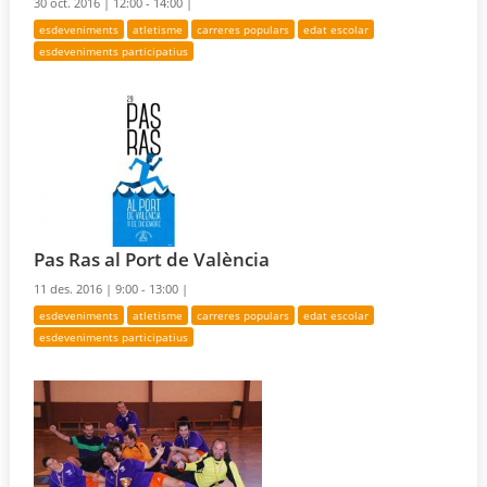
30 oct. 2016 |
12:00 - 14:00 |
esdeveniments
atletisme
carreres populars
edat escolar
esdeveniments participatius
Pas Ras al Port de València
11 des. 2016 |
9:00 - 13:00 |
esdeveniments
atletisme
carreres populars
edat escolar
esdeveniments participatius