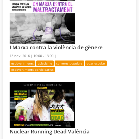
I Marxa contra la violència de gènere
13 nov. 2016 |
10:00 - 13:00 |
esdeveniments
atletisme
carreres populars
edat escolar
esdeveniments participatius
Nuclear Running Dead València