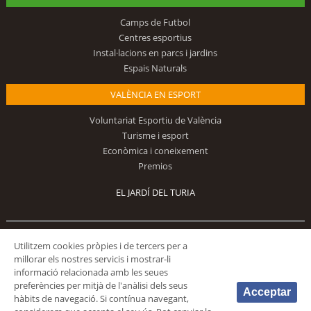
Camps de Futbol
Centres esportius
Instal·lacions en parcs i jardins
Espais Naturals
VALÈNCIA EN ESPORT
Voluntariat Esportiu de València
Turisme i esport
Econòmica i coneixement
Premios
EL JARDÍ DEL TURIA
Segueix-nos
Utilitzem cookies pròpies i de tercers per a
millorar els nostres servicis i mostrar-li
informació relacionada amb les seues
preferències per mitjà de l'anàlisi dels seus
Acceptar
hàbits de navegació. Si contínua navegant,