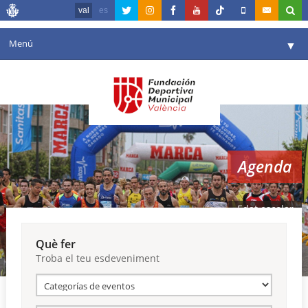
val
es
Menú
▼
La fundació
▼
Agenda
Instal·lacions
▼
Agenda
Comunicació
▼
València en esport
▼
Edat escolar
Portal de Transparència
Què fer
Troba el teu esdeveniment
Reserves
▼