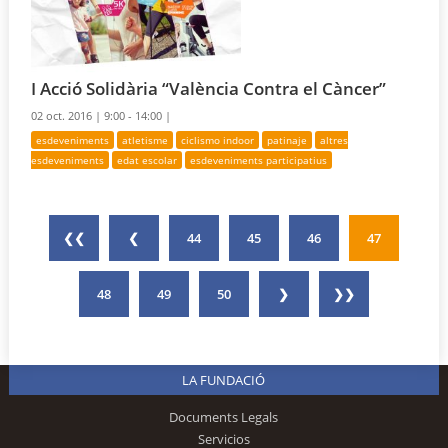
I Acció Solidària “València Contra el Càncer”
02 oct. 2016 |
9:00 - 14:00 |
esdeveniments
atletisme
ciclismo indoor
patinaje
altres
esdeveniments
edat escolar
esdeveniments participatius
❮❮
❮
44
45
46
47
48
49
50
❯
❯❯
LA FUNDACIÓ
Documents Legals
Servicios