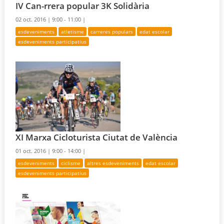
IV Can-rrera popular 3K Solidària
02 oct. 2016 |
9:00 - 11:00 |
esdeveniments
atletisme
carreres populars
edat escolar
esdeveniments participatius
XI Marxa Cicloturista Ciutat de València
01 oct. 2016 |
9:00 - 14:00 |
esdeveniments
ciclisme
altres esdeveniments
edat escolar
esdeveniments participatius