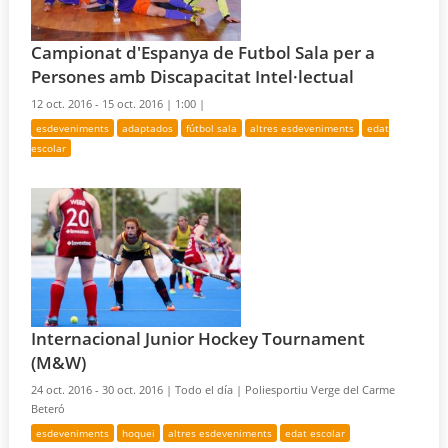
Campionat d'Espanya de Futbol Sala per a
Persones amb Discapacitat Intel·lectual
12 oct. 2016 - 15 oct. 2016 |
1:00 |
esdeveniments
adaptados
fútbol sala
altres esdeveniments
edat
escolar
Internacional Junior Hockey Tournament
(M&W)
24 oct. 2016 - 30 oct. 2016 |
Todo el día |
Poliesportiu Verge del Carme
Beteró
esdeveniments
hoquei
altres esdeveniments
edat escolar