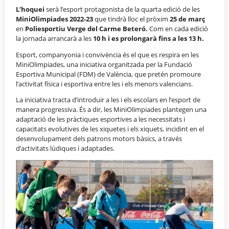
L’hoquei
serà l’esport protagonista de la quarta edició de les
MiniOlimpiades 2022-23
que tindrà lloc el pròxim
25 de març
en
Poliesportiu Verge del Carme Beteró.
Com en cada edició
la jornada arrancarà a les
10 h i es prolongarà fins a les 13 h.
Esport, companyonia i convivència és el que es respira en les
MiniOlimpiades, una iniciativa organitzada per la Fundació
Esportiva Municipal (FDM) de València, que pretén promoure
l’activitat física i esportiva entre les i els menors valencians.
La iniciativa tracta d’introduir a les i els escolars en l’esport de
manera progressiva. És a dir, les MiniOlimpiades plantegen una
adaptació de les pràctiques esportives a les necessitats i
capacitats evolutives de les xiquetes i els xiquets, incidint en el
desenvolupament dels patrons motors bàsics, a través
d’activitats lúdiques i adaptades.