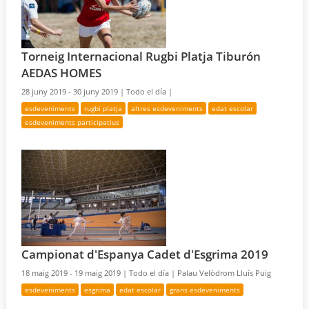
Torneig Internacional Rugbi Platja Tiburón
AEDAS HOMES
28 juny 2019 - 30 juny 2019 |
Todo el día |
esdeveniments
rugbi platja
altres esdeveniments
edat escolar
esdeveniments participatius
Campionat d'Espanya Cadet d'Esgrima 2019
18 maig 2019 - 19 maig 2019 |
Todo el día |
Palau Velòdrom Lluís Puig
esdeveniments
esgrima
edat escolar
grans esdeveniments