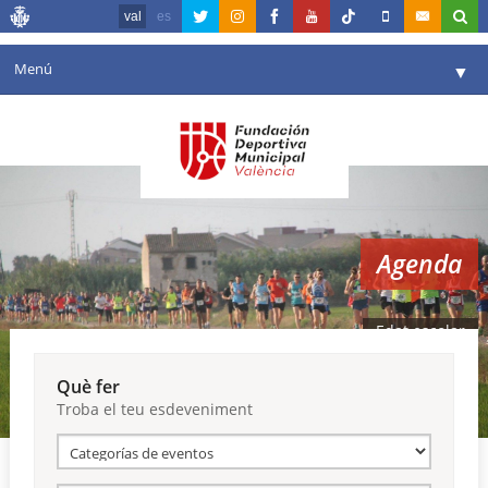
val
es
Menú
▼
La fundació
▼
Agenda
Instal·lacions
▼
Agenda
Comunicació
▼
València en esport
▼
Edat escolar
Portal de Transparència
Què fer
Troba el teu esdeveniment
Reserves
▼