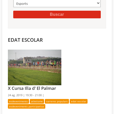
EDAT ESCOLAR
X Cursa Illa d’ El Palmar
24 ag. 2019 |
19:30 - 21:00 |
esdeveniments
atletisme
carreres populars
edat escolar
esdeveniments participatius