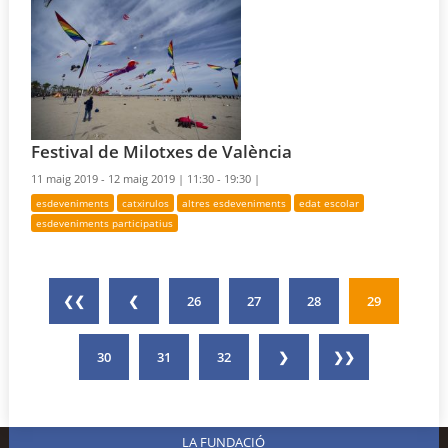
Festival de Milotxes de València
11 maig 2019 - 12 maig 2019 |
11:30 - 19:30 |
esdeveniments
catxirulos
altres esdeveniments
edat escolar
esdeveniments participatius
❮❮
❮
26
27
28
29
30
31
32
❯
❯❯
LA FUNDACIÓ