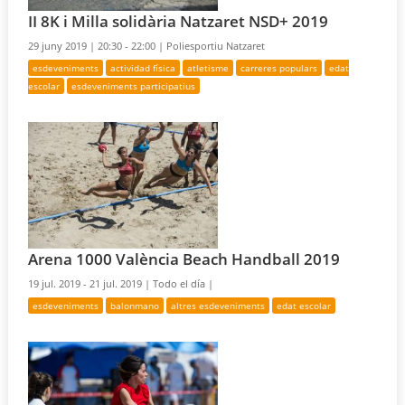
II 8K i Milla solidària Natzaret NSD+ 2019
29 juny 2019 |
20:30 - 22:00 |
Poliesportiu Natzaret
esdeveniments
actividad física
atletisme
carreres populars
edat
escolar
esdeveniments participatius
Arena 1000 València Beach Handball 2019
19 jul. 2019 - 21 jul. 2019 |
Todo el día |
esdeveniments
balonmano
altres esdeveniments
edat escolar