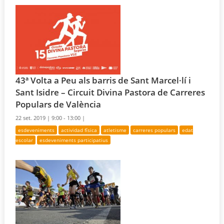
43ª Volta a Peu als barris de Sant Marcel·lí i
Sant Isidre – Circuit Divina Pastora de Carreres
Populars de València
22 set. 2019 |
9:00 - 13:00 |
esdeveniments
actividad física
atletisme
carreres populars
edat
escolar
esdeveniments participatius