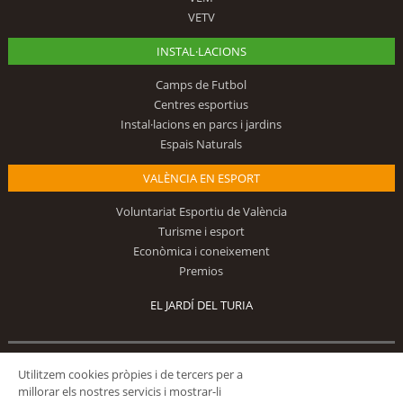
VETV
INSTAL·LACIONS
Camps de Futbol
Centres esportius
Instal·lacions en parcs i jardins
Espais Naturals
VALÈNCIA EN ESPORT
Voluntariat Esportiu de València
Turisme i esport
Econòmica i coneixement
Premios
EL JARDÍ DEL TURIA
Utilitzem cookies pròpies i de tercers per a
Segueix-nos
millorar els nostres servicis i mostrar-li