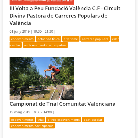
III Volta a Peu Fundació València C.F - Circuit
Divina Pastora de Carreres Populars de
València
01 juny 2019 |
19:30 - 21:30 |
esdeveniments
actividad física
atletisme
carreres populars
edat
escolar
esdeveniments participatius
Campionat de Trial Comunitat Valenciana
19 maig 2019 |
8:00 - 14:00 |
esdeveniments
trial
altres esdeveniments
edat escolar
esdeveniments participatius