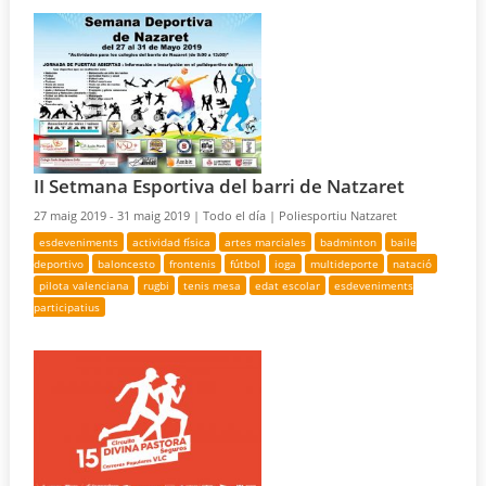
II Setmana Esportiva del barri de Natzaret
27 maig 2019 - 31 maig 2019 |
Todo el día |
Poliesportiu Natzaret
esdeveniments
actividad física
artes marciales
badminton
baile
deportivo
baloncesto
frontenis
fútbol
ioga
multideporte
natació
pilota valenciana
rugbi
tenis mesa
edat escolar
esdeveniments
participatius