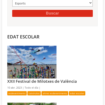
EDAT ESCOLAR
XXII Festival de Milotxes de València
10 abr. 2023 |
Todo el día |
esdeveniments
catxirulos
altres esdeveniments
edat escolar