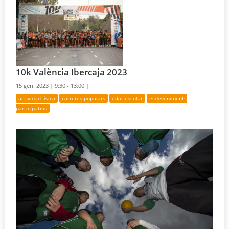
10k València Ibercaja 2023
15 gen. 2023 |
9:30 - 13:00 |
actividad física
carreres populars
edat escolar
esdeveniments
participatius