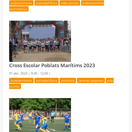
esdeveniments
actividad física
edat escolar
esdeveniments
participatius
Cross Escolar Poblats Marítims 2023
01 abr. 2023 |
9:30 - 12:00 |
esdeveniments
actividad física
atletisme
carreres populars
edat
escolar