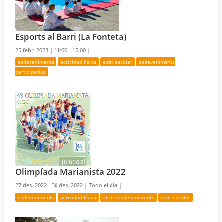
Esports al Barri (La Fonteta)
25 febr. 2023 |
11:00 - 15:00 |
esdeveniments
actividad física
edat escolar
esdeveniments
participatius
Olimpíada Marianista 2022
27 des. 2022 - 30 des. 2022 |
Todo el día |
esdeveniments
actividad física
altres esdeveniments
edat escolar