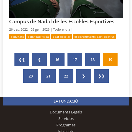
Campus de Nadal de les Escol·les Esportives
26 des. 2022 - 05 gen. 2023 |
Todo el día |
activitats
actividad física
edat escolar
esdeveniments participatius
❮❮
❮
16
17
18
19
20
21
22
❯
❯❯
LA FUNDACIÓ
Documents Legals
Servicios
Programes
Intranets