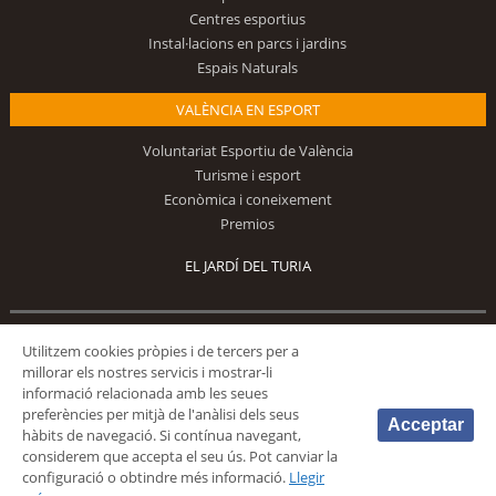
Centres esportius
Instal·lacions en parcs i jardins
Espais Naturals
VALÈNCIA EN ESPORT
Voluntariat Esportiu de València
Turisme i esport
Econòmica i coneixement
Premios
EL JARDÍ DEL TURIA
Utilitzem cookies pròpies i de tercers per a
Segueix-nos
millorar els nostres servicis i mostrar-li
informació relacionada amb les seues
preferències per mitjà de l'anàlisi dels seus
Acceptar
hàbits de navegació. Si contínua navegant,
considerem que accepta el seu ús. Pot canviar la
configuració o obtindre més informació.
Llegir
© 2026 Fundación Deportiva Municipal Valencia |
AVÍS LEGAL
|
POLÍTICA DE