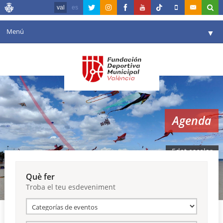
val
es
Menú
▼
La fundació
▼
Agenda
Instal·lacions
▼
Agenda
Comunicació
▼
València en esport
▼
Edat escolar
Portal de Transparència
Què fer
Troba el teu esdeveniment
Reserves
▼