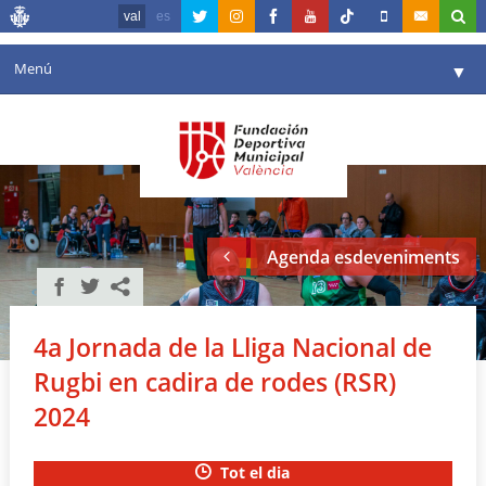
val
es
Menú
▼
La fundació
▼
Agenda
Instal·lacions
▼
Agenda esdeveniments
Comunicació
▼
València en esport
▼
4a Jornada de la Lliga Nacional de
Portal de Transparència
Rugbi en cadira de rodes (RSR)
Reserves
2024
▼
Tot el dia