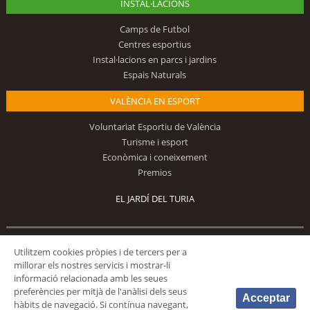
INSTAL·LACIONS
Camps de Futbol
Centres esportius
Instal·lacions en parcs i jardins
Espais Naturals
VALÈNCIA EN ESPORT
Voluntariat Esportiu de València
Turisme i esport
Econòmica i coneixement
Premios
EL JARDÍ DEL TURIA
Segueix-nos
Utilitzem cookies pròpies i de tercers per a
millorar els nostres servicis i mostrar-li
informació relacionada amb les seues
preferències per mitjà de l'anàlisi dels seus
Acceptar
hàbits de navegació. Si contínua navegant,