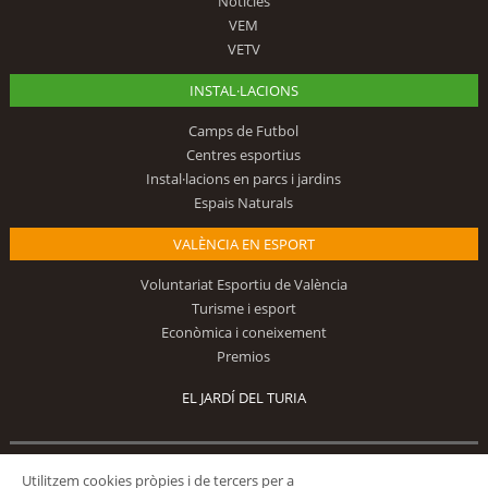
Notícies
VEM
VETV
INSTAL·LACIONS
Camps de Futbol
Centres esportius
Instal·lacions en parcs i jardins
Espais Naturals
VALÈNCIA EN ESPORT
Voluntariat Esportiu de València
Turisme i esport
Econòmica i coneixement
Premios
EL JARDÍ DEL TURIA
Utilitzem cookies pròpies i de tercers per a
Segueix-nos