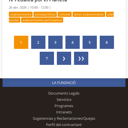
26 abr. 2026 |
10:00 - 12:00 |
esdeveniments
actividad física
ciclisme
altres esdeveniments
edat
escolar
esdeveniments participatius
1
2
3
4
5
6
7
❯
❯❯
LA FUNDACIÓ
Documents Legals
Servicios
Programes
Intranets
Sugerencias y Reclamaciones/Quejas
Perfil del contractant