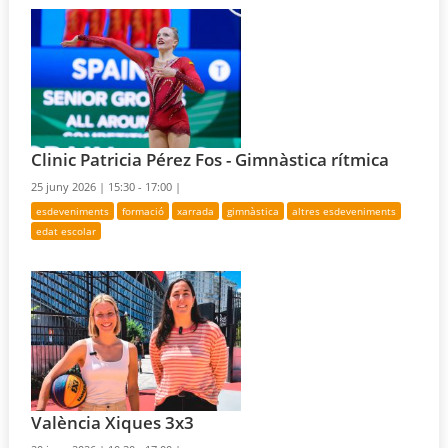
Clinic Patricia Pérez Fos - Gimnàstica rítmica
25 juny 2026 |
15:30 - 17:00 |
esdeveniments
formació
xarrada
gimnàstica
altres esdeveniments
edat escolar
València Xiques 3x3