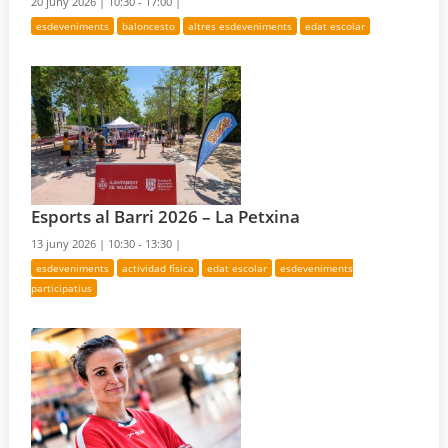
20 juny 2026 |
10:30 - 17:00 |
esdeveniments
baloncesto
altres esdeveniments
edat escolar
Esports al Barri 2026 – La Petxina
13 juny 2026 |
10:30 - 13:30 |
esdeveniments
actividad física
edat escolar
esdeveniments
participatius