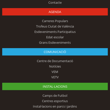
Contacte
AGENDA
Carreres Populars
Trofeus Ciutat de València
Esdeveniments Participatius
Edat escolar
Grans Esdeveniments
COMUNICACIÓ
Centre de Documentació
Notícies
VEM
VETV
INSTAL·LACIONS
Camps de Futbol
Centres esportius
Instal·lacions en parcs i jardins