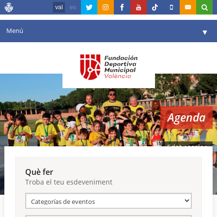
val
es
Menú
▼
La fundació
▼
Agenda
Instal·lacions
▼
Agenda
Comunicació
▼
València en esport
▼
Edat escolar
Portal de Transparència
Què fer
Troba el teu esdeveniment
Reserves
▼