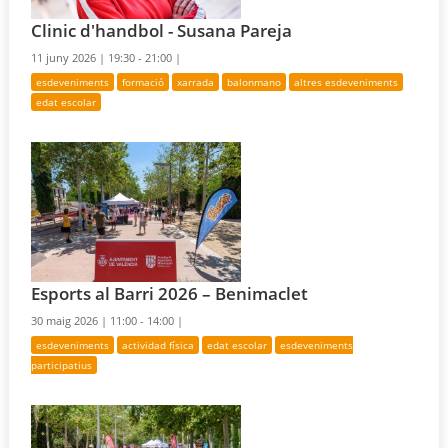
Clinic d'handbol - Susana Pareja
11 juny 2026 |
19:30 - 21:00 |
esdeveniments
formació
xarrada
balonmano
altres esdeveniments
edat escolar
Esports al Barri 2026 – Benimaclet
30 maig 2026 |
11:00 - 14:00 |
esdeveniments
actividad física
edat escolar
esdeveniments
participatius