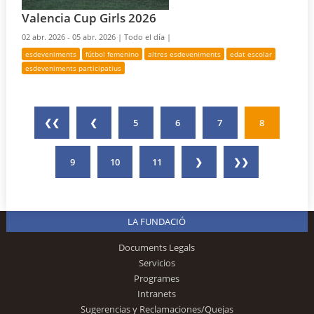
Valencia Cup Girls 2026
02 abr. 2026 - 05 abr. 2026 |
Todo el día |
esdeveniments
fútbol femenino
altres esdeveniments
edat escolar
esdeveniments participatius
❮❮
❮
5
6
7
8
9
10
11
❯
❯❯
LA FUNDACIÓ
Documents Legals
Servicios
Programes
Intranets
Sugerencias y Reclamaciones/Quejas