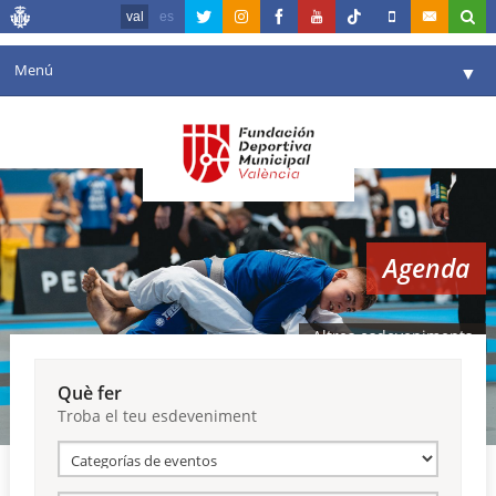
val
es
Menú
▼
La fundació
▼
Agenda
Instal·lacions
▼
Agenda
Comunicació
▼
València en esport
▼
Altres esdeveniments
Portal de Transparència
Què fer
Troba el teu esdeveniment
Reserves
▼