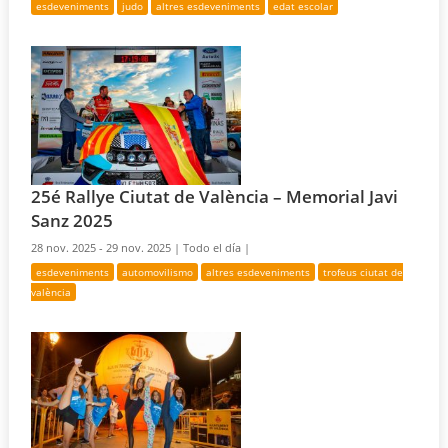
esdeveniments
judo
altres esdeveniments
edat escolar
25é Rallye Ciutat de València – Memorial Javi
Sanz 2025
28 nov. 2025 - 29 nov. 2025 |
Todo el día |
esdeveniments
automovilismo
altres esdeveniments
trofeus ciutat de
valència