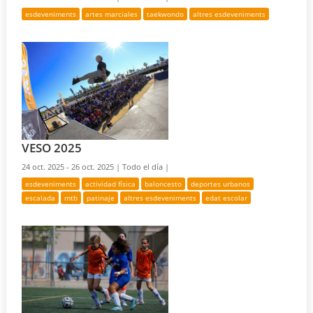
esdeveniments
artes marciales
taekwondo
altres esdeveniments
VESO 2025
24 oct. 2025 - 26 oct. 2025 |
Todo el día |
esdeveniments
actividad física
baloncesto
deportes urbanos
escalada
mtb
patinaje
altres esdeveniments
edat escolar