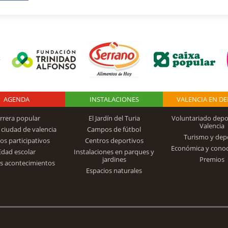
AGENDA
Logo Fundación
INSTALACIONES
VALENCIA EN D
rrera popular
El Jardín del Turia
Voluntariado depo
Valencia
 ciudad de valencia
Campos de fútbol
Turismo y dep
Trinidad Alfonso
os participativos
Centros deportivos
Económica y cono
Edad escolar
Instalaciones en parques y
jardines
Premios
s acontecimientos
Espacios naturales