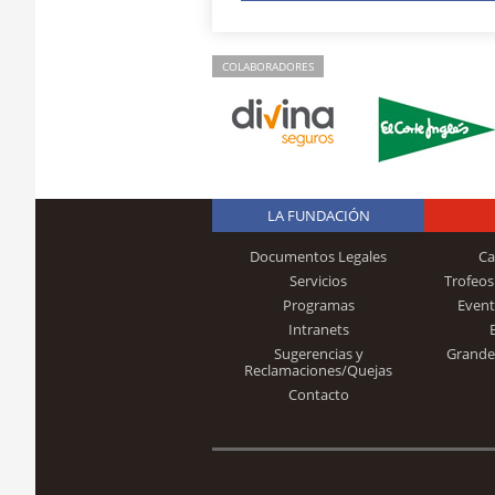
COLABORADORES
LA FUNDACIÓN
Documentos Legales
Ca
Servicios
Trofeos
Programas
Event
Intranets
Sugerencias y
Grande
Reclamaciones/Quejas
Contacto