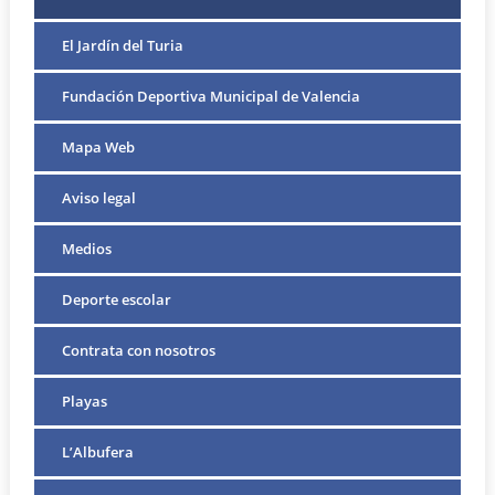
El Jardín del Turia
Fundación Deportiva Municipal de Valencia
Mapa Web
Aviso legal
Medios
Deporte escolar
Contrata con nosotros
Playas
L’Albufera