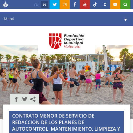
val
es
Menú
▼
Fundación
▼
Agenda
Instalaciones
▼
Comunicación
▼
Valencia en deporte
▼
Portal de Transparencia
Reservas
▼
CONTRATO MENOR DE SERVICIO DE
REDACCION DE LOS PLANES DE
AUTOCONTROL, MANTENIMIENTO, LIMPIEZA Y