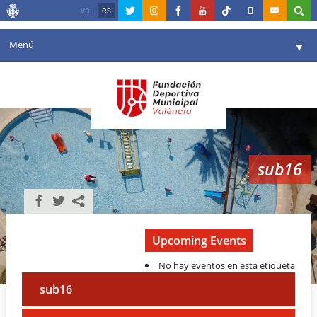
val
es
Menú
▼
Fundación
▼
Agenda
Instalaciones
▼
sub16
Comunicación
▼
Valencia en deporte
▼
Portal de Transparencia
Upcoming Events
No hay eventos en esta etiqueta
Reservas
▼
sub16