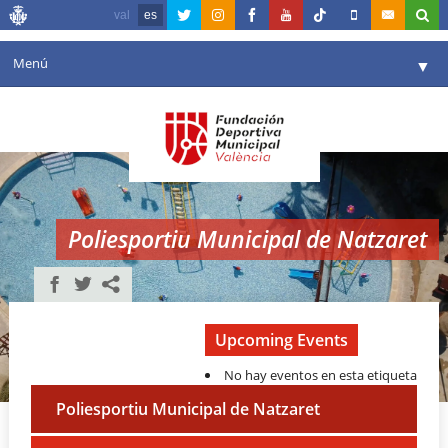
val
es
Menú
▼
Fundación
▼
Agenda
Instalaciones
▼
Poliesportiu Municipal de Natzaret
Comunicación
▼
Valencia en deporte
▼
Portal de Transparencia
Upcoming Events
No hay eventos en esta etiqueta
Reservas
▼
Poliesportiu Municipal de Natzaret