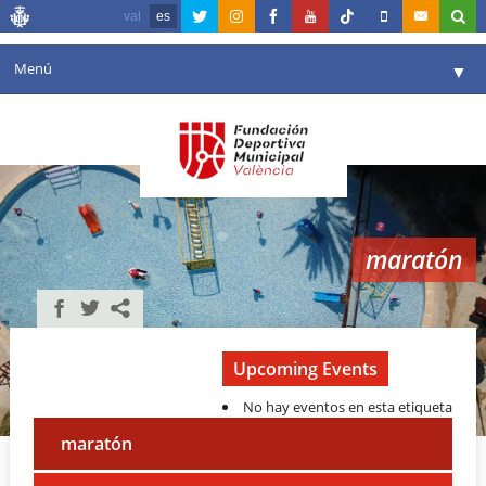
val
es
Menú
▼
Fundación
▼
Agenda
Instalaciones
▼
maratón
Comunicación
▼
Valencia en deporte
▼
Portal de Transparencia
Upcoming Events
No hay eventos en esta etiqueta
Reservas
▼
maratón