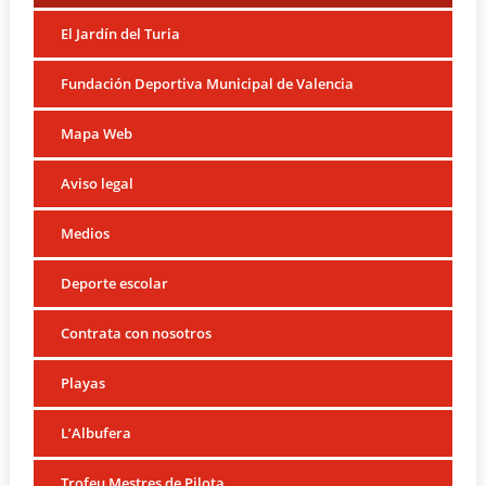
El Jardín del Turia
Fundación Deportiva Municipal de Valencia
Mapa Web
Aviso legal
Medios
Deporte escolar
Contrata con nosotros
Playas
L’Albufera
Trofeu Mestres de Pilota