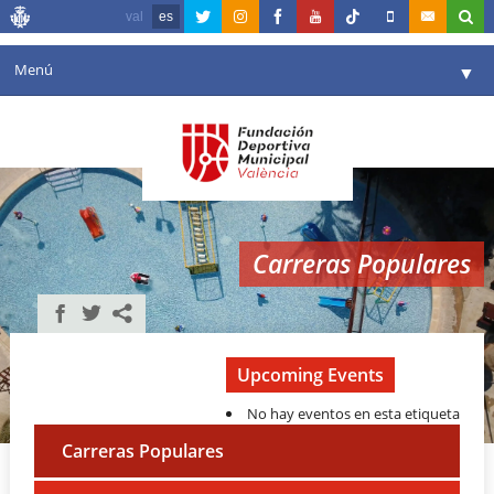
val
es
Menú
▼
Fundación
▼
Agenda
Instalaciones
▼
Carreras Populares
Comunicación
▼
Valencia en deporte
▼
Portal de Transparencia
Upcoming Events
No hay eventos en esta etiqueta
Reservas
▼
Carreras Populares