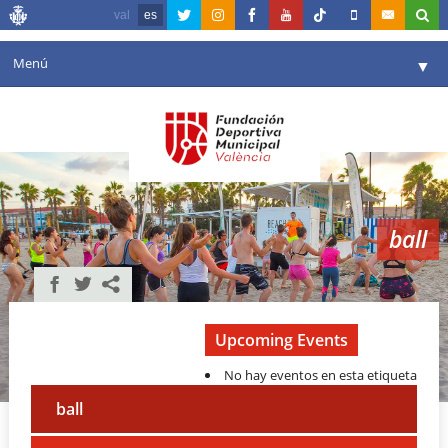
val
es
Menú
▼
Fundación
▼
Agenda
Instalaciones
▼
ball
Comunicación
▼
Valencia en deporte
▼
Portal de Transparencia
Upcoming Events
No hay eventos en esta etiqueta
Reservas
▼
ball