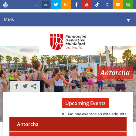
val
es
Menú
▼
Fundación
▼
Agenda
Instalaciones
▼
Antorcha
Comunicación
▼
Valencia en deporte
▼
Portal de Transparencia
Upcoming Events
No hay eventos en esta etiqueta
Reservas
▼
Antorcha