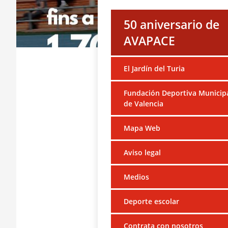
50 aniversario de
AVAPACE
El Jardín del Turia
Fundación Deportiva Municip
de Valencia
Mapa Web
Aviso legal
Medios
Deporte escolar
Contrata con nosotros