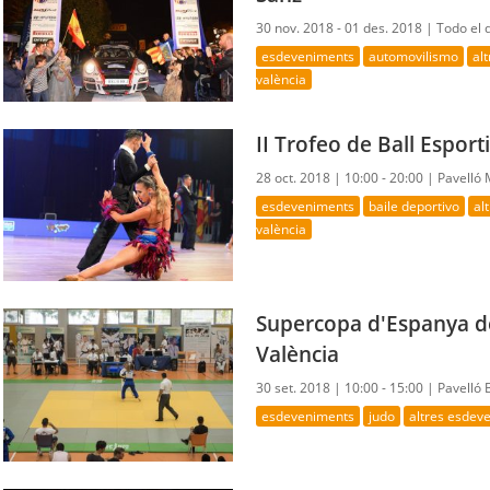
30 nov. 2018 - 01 des. 2018 |
Todo el 
esdeveniments
automovilismo
al
valència
II Trofeo de Ball Esport
28 oct. 2018 |
10:00 - 20:00 |
Pavelló
esdeveniments
baile deportivo
al
valència
Supercopa d'Espanya de
València
30 set. 2018 |
10:00 - 15:00 |
Pavelló 
esdeveniments
judo
altres esdev