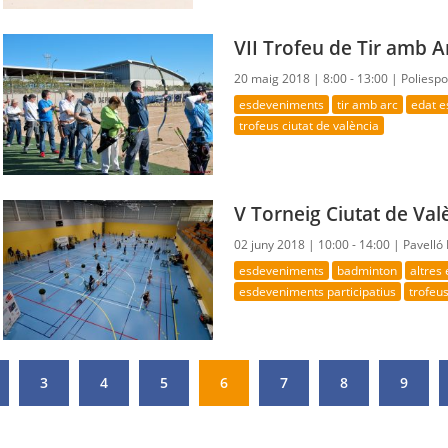
VII Trofeu de Tir amb A
20 maig 2018 |
8:00 - 13:00 |
Poliespo
esdeveniments
tir amb arc
edat e
trofeus ciutat de valència
V Torneig Ciutat de Va
02 juny 2018 |
10:00 - 14:00 |
Pavelló
esdeveniments
badminton
altres
esdeveniments participatius
trofeus
3
4
5
6
7
8
9