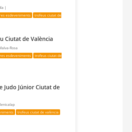
día |
tres esdeveniments
trofeus ciutat de
iu Ciutat de València
 Malva-Rosa
tres esdeveniments
trofeus ciutat de
 Judo Júnior Ciutat de
Benicalap
eniments
trofeus ciutat de valència