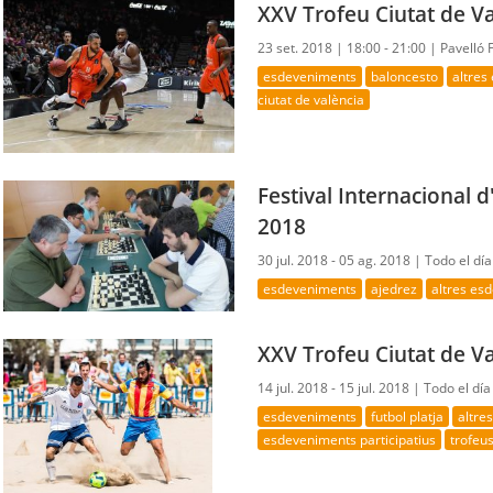
XXV Trofeu Ciutat de V
23 set. 2018 |
18:00 - 21:00 |
Pavelló 
esdeveniments
baloncesto
altres
ciutat de valència
Festival Internacional d
2018
30 jul. 2018 - 05 ag. 2018 |
Todo el dí
esdeveniments
ajedrez
altres es
XXV Trofeu Ciutat de Va
14 jul. 2018 - 15 jul. 2018 |
Todo el día
esdeveniments
futbol platja
altre
esdeveniments participatius
trofeus