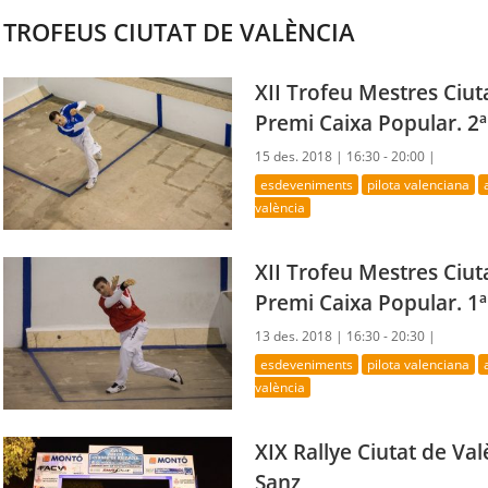
TROFEUS CIUTAT DE VALÈNCIA
XII Trofeu Mestres Ciut
Premi Caixa Popular. 2ª
15 des. 2018 |
16:30 - 20:00 |
esdeveniments
pilota valenciana
valència
XII Trofeu Mestres Ciut
Premi Caixa Popular. 1ª
13 des. 2018 |
16:30 - 20:30 |
esdeveniments
pilota valenciana
valència
XIX Rallye Ciutat de Val
Sanz