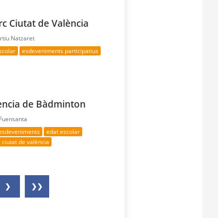
rc Ciutat de València
rtiu Natzaret
scolar
esdeveniments participatius
lència de Bàdminton
 Fuensanta
 esdeveniments
edat escolar
 ciutat de valència
❯
❯❯