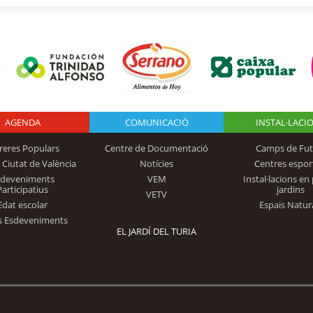
AGENDA
Logo Fundación
COMUNICACIÓ
INSTAL·LACI
reres Populars
Centre de Documentació
Camps de Fut
 Ciutat de València
Notícies
Centres espor
Trinidad Alfonso
sdeveniments
VEM
Instal·lacions en 
Participatius
jardins
VETV
Edat escolar
Espais Natur
s Esdeveniments
EL JARDÍ DEL TURIA