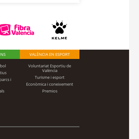
ONS
VALÈNCIA EN ESPORT
bol
Voluntariat Esportiu de
València
tius
Turisme i esport
parcs i
Econòmica i coneixement
als
Premios