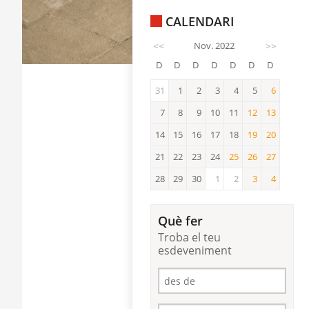
CALENDARI
<<
Nov. 2022
>>
D
D
D
D
D
D
D
31
1
2
3
4
5
6
6
7
8
9
10
11
12
13
12
13
14
15
16
17
18
19
20
19
20
21
22
23
24
25
26
27
25
26
27
28
29
30
1
2
3
4
3
4
Què fer
Troba el teu
esdeveniment