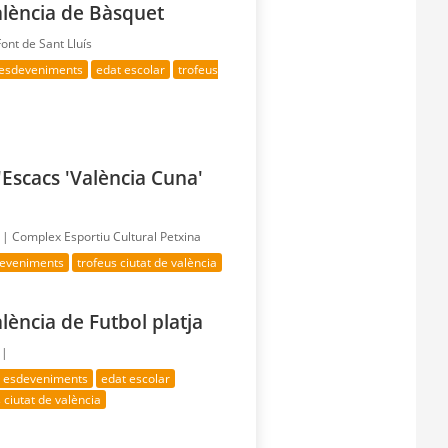
alència de Bàsquet
Font de Sant Lluís
 esdeveniments
edat escolar
trofeus
'Escacs 'València Cuna'
a |
Complex Esportiu Cultural Petxina
deveniments
trofeus ciutat de valència
lència de Futbol platja
 |
s esdeveniments
edat escolar
 ciutat de valència