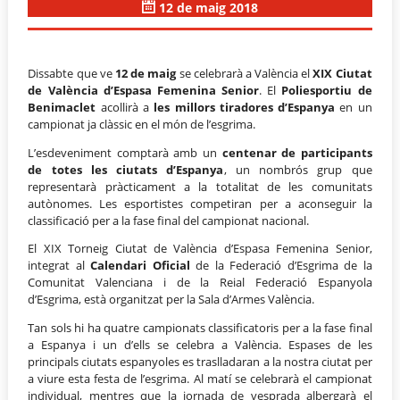
12 de maig 2018
Dissabte que ve
12 de maig
se celebrarà a València el
XIX Ciutat
de València d’Espasa Femenina Senior
. El
Poliesportiu de
Benimaclet
acollirà a
les millors tiradores d’Espanya
en un
campionat ja clàssic en el món de l’esgrima.
L’esdeveniment comptarà amb un
centenar de participants
de totes les ciutats d’Espanya
, un nombrós grup que
representarà pràcticament a la totalitat de les comunitats
autònomes. Les esportistes competiran per a aconseguir la
classificació per a la fase final del campionat nacional.
El XIX Torneig Ciutat de València d’Espasa Femenina Senior,
integrat al
Calendari Oficial
de la Federació d’Esgrima de la
Comunitat Valenciana i de la Reial Federació Espanyola
d’Esgrima, està organitzat per la Sala d’Armes València.
Tan sols hi ha quatre campionats classificatoris per a la fase final
a Espanya i un d’ells se celebra a València. Espases de les
principals ciutats espanyoles es traslladaran a la nostra ciutat per
a viure esta festa de l’esgrima. Al matí se celebrarà el campionat
individual, mentres que la jornada de vesprada albergarà el