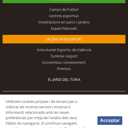
Camps de Futbol
Centres esportius
Instal·lacions en parcs i jardins
Espais Naturals
VALÈNCIA EN ESPORT
Voluntariat Esportiu de València
Turisme i esport
Econòmica i coneixement
Premios
EL JARDÍ DEL TURIA
Utilitzem cookies pròpies i de tercers per a
Segueix-nos
millorar els nostres servicis i mostrar-li
informació relacionada amb les seues
preferències per mitjà de l'anàlisi dels seus
Acceptar
hàbits de navegació. Si contínua navegant,