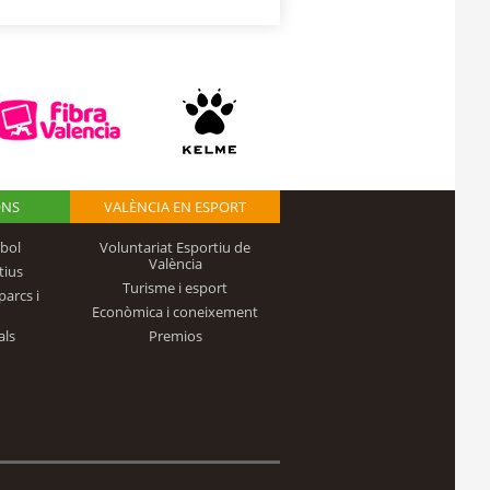
ONS
VALÈNCIA EN ESPORT
bol
Voluntariat Esportiu de
València
tius
Turisme i esport
parcs i
Econòmica i coneixement
als
Premios