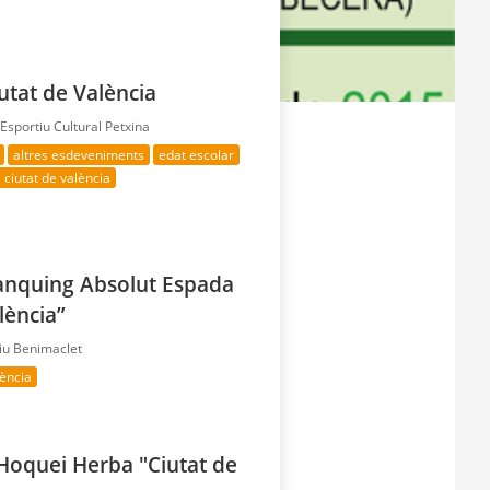
utat de València
sportiu Cultural Petxina
altres esdeveniments
edat escolar
 ciutat de valència
Rànquing Absolut Espada
lència”
tiu Benimaclet
lència
'Hoquei Herba "Ciutat de