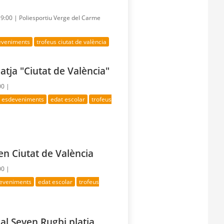
19:00 |
Poliesportiu Verge del Carme
deveniments
trofeus ciutat de valència
atja "Ciutat de València"
00 |
s esdeveniments
edat escolar
trofeus
en Ciutat de València
00 |
deveniments
edat escolar
trofeus
al Seven Rugbi platja