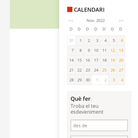
CALENDARI
<<
Nov. 2022
>>
D
D
D
D
D
D
D
31
1
2
3
4
5
6
6
7
8
9
10
11
12
13
12
13
14
15
16
17
18
19
20
19
20
21
22
23
24
25
26
27
25
26
27
28
29
30
1
2
3
4
3
4
Què fer
Troba el teu
esdeveniment