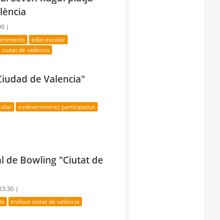
alència
00 |
veniments
edat escolar
 ciutat de valència
Ciudad de Valencia"
colar
esdeveniments participatius
l de Bowling "Ciutat de
 23:30 |
ts
trofeus ciutat de valència