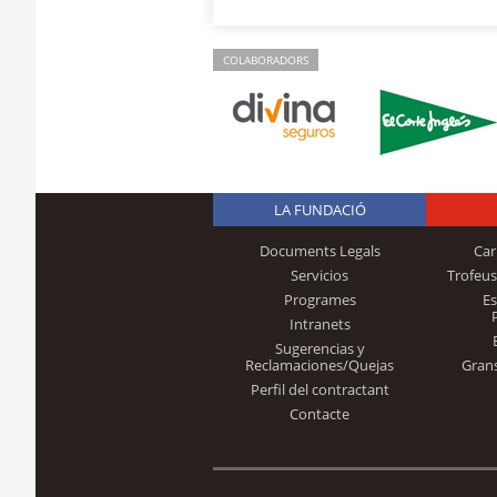
COLABORADORS
LA FUNDACIÓ
Documents Legals
Car
Servicios
Trofeus
Programes
E
Intranets
Sugerencias y
Reclamaciones/Quejas
Gran
Perfil del contractant
Contacte