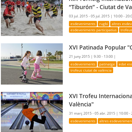
“Tiburón” - Ciutat de V
03 jul. 2015 - 05 jul. 2015 |
10:00 - 20:
esdeveniments
rugbi
altres esde
esdeveniments participatius
trofeus
XVI Patinada Popular "
21 juny 2015 |
9:30 - 13:00 |
esdeveniments
patinatge
edat es
trofeus ciutat de valència
XVI Trofeu Internaciona
València"
31 març 2015 - 05 abr. 2015 |
10:00 -
esdeveniments
altres esdevenimen