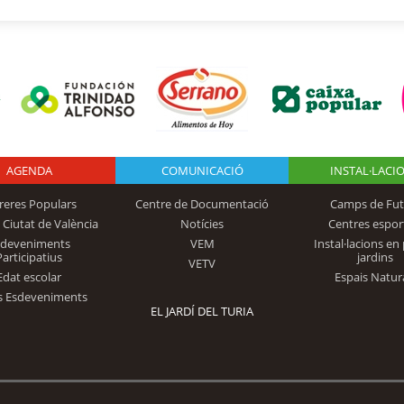
AGENDA
Logo Fundación
COMUNICACIÓ
INSTAL·LACI
reres Populars
Centre de Documentació
Camps de Fut
 Ciutat de València
Notícies
Centres espor
Trinidad Alfonso
sdeveniments
VEM
Instal·lacions en 
Participatius
jardins
VETV
Edat escolar
Espais Natur
s Esdeveniments
EL JARDÍ DEL TURIA