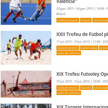
València"
23 gen. 2015 - 24 gen. 2015 |
10:00 - 
Beteró
esdeveniments
hoquei
altres es
XXII Trofeu de Futbol pl
17 jul. 2015 - 19 jul. 2015 |
11:00 - 20:
esdeveniments
futbol platja
altre
ciutat de valència
XIX Trofeu Futvoley Op
10 jul. 2015 - 12 jul. 2015 |
10:00 - 20:
esdeveniments
futvolei
altres es
ciutat de valència
XIX Torneig Internacion