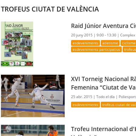
TROFEUS CIUTAT DE VALÈNCIA
Raid Júnior Aventura Ci
20 juny 2015 |
9:00 - 13:30 |
Complex E
esdeveniments
atletisme
ciclisme
esdeveniments participatius
trofeus
XVI Torneig Nacional 
Femenina “Ciutat de Va
25 abr. 2015 |
Todo el día |
Poliespor
esdeveniments
trofeus ciutat de va
Trofeu Internacional d