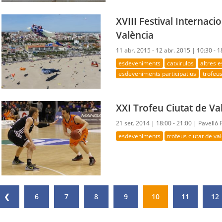
XVIII Festival Internaci
València
11 abr. 2015 - 12 abr. 2015 |
10:30 - 
esdeveniments
catxirulos
altres 
esdeveniments participatius
trofeus
XXI Trofeu Ciutat de V
21 set. 2014 |
18:00 - 21:00 |
Pavelló 
esdeveniments
trofeus ciutat de va
❮
6
7
8
9
10
11
12