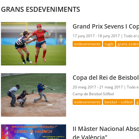
GRANS ESDEVENIMENTS
Grand Prix Sevens I Cop
17 juny 2017 - 18 juny 2017 |
Todo el 
esdeveniments
rugbi
grans esde
Copa del Rei de Beisbol
20 maig 2017 - 21 maig 2017 |
Todo e
Camp de Beisbol-Sófbol
esdeveniments
beisbol – softbol
g
II Màster Nacional Abs
de València"