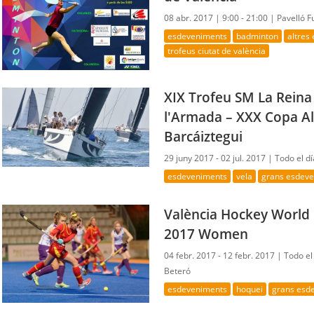
08 abr. 2017 |
9:00 - 21:00 |
Pavelló 
esdeveniments
badminton
altres
trofeus ciutat de valència
XIX Trofeu SM La Rein
l'Armada – XXX Copa A
Barcáiztegui
29 juny 2017 - 02 jul. 2017 |
Todo el dí
esdeveniments
vela
grans esdev
València Hockey World
2017 Women
04 febr. 2017 - 12 febr. 2017 |
Todo el
Beteró
esdeveniments
hoquei
grans esd