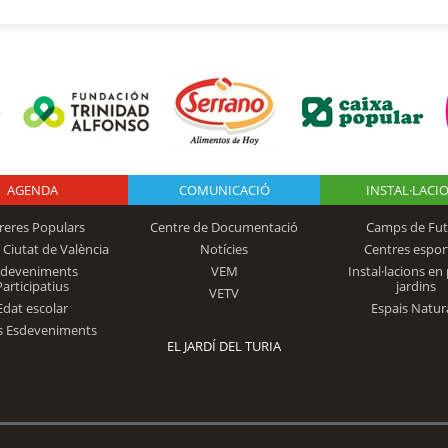
AGENDA
Logo Fundación
COMUNICACIÓ
INSTAL·LACI
reres Populars
Centre de Documentació
Camps de Fut
 Ciutat de València
Notícies
Centres espor
Trinidad Alfonso
sdeveniments
VEM
Instal·lacions en 
Participatius
jardins
VETV
Edat escolar
Espais Natur
s Esdeveniments
EL JARDÍ DEL TURIA