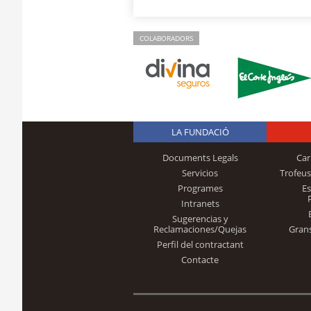
COLABORADORS
LA FUNDACIÓ
Documents Legals
Car
Servicios
Trofeus
Programes
E
Intranets
Sugerencias y
Reclamaciones/Quejas
Gran
Perfil del contractant
Contacte