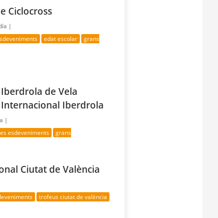
e Ciclocross
día |
esdeveniments
edat escolar
grans
 Iberdrola de Vela
 Internacional Iberdrola
ía |
res esdeveniments
grans
ional Ciutat de València
deveniments
trofeus ciutat de valència