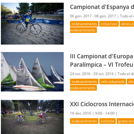
Campionat d'Espanya d
06 gen. 2017 - 08 gen. 2017 |
Todo el 
esdeveniments
ciclocross
altres 
esdeveniments
III Campionat d'Europa
Paralímpica – VI Trofeu
24 oct. 2016 - 29 oct. 2016 |
Todo el d
esdeveniments
vela adaptada
alt
esdeveniments
XXI Ciclocross Internac
18 des. 2016 |
9:00 - 14:00 |
esdeveniments
ciclisme
grans es