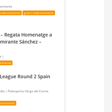
Fuensanta
 esdeveniments
grans esdeveniments
a – Regata Homenatge a
lmirante Sánchez –
a |
eniments
 League Round 2 Spain
 día |
Poliesportiu Verge del Carme
eveniments