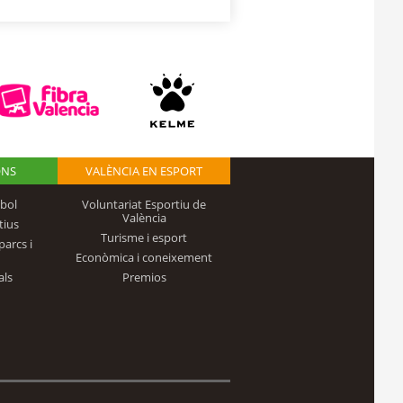
ONS
VALÈNCIA EN ESPORT
bol
Voluntariat Esportiu de
València
tius
Turisme i esport
parcs i
Econòmica i coneixement
als
Premios