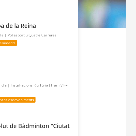
a de la Reina
día |
Poliesportiu Quatre Carreres
veniments
l día |
Instal·lacions Riu Túria (Tram VI) –
rans esdeveniments
olut de Bàdminton "Ciutat