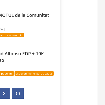
MOTUL de la Comunitat
día |
ns esdeveniments
ad Alfonso EDP + 10K
so
s populars
esdeveniments participatius
❯
❯❯