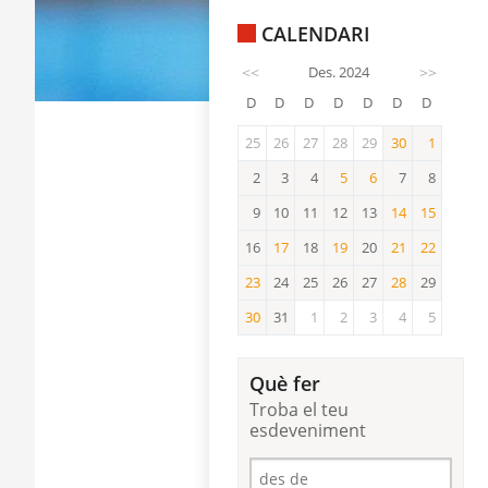
CALENDARI
<<
Des. 2024
>>
D
D
D
D
D
D
D
25
26
27
28
29
30
1
30
1
2
3
4
5
6
7
8
5
6
9
10
11
12
13
14
15
14
15
16
17
18
19
20
21
22
17
19
21
22
23
24
25
26
27
28
29
23
28
30
31
1
2
3
4
5
30
Què fer
Troba el teu
esdeveniment