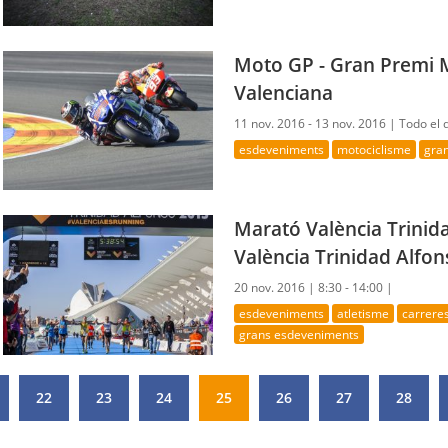
Moto GP - Gran Premi 
Valenciana
11 nov. 2016 - 13 nov. 2016 |
Todo el 
esdeveniments
motociclisme
gra
Marató València Trinid
València Trinidad Alfon
20 nov. 2016 |
8:30 - 14:00 |
esdeveniments
atletisme
carrere
grans esdeveniments
22
23
24
25
26
27
28