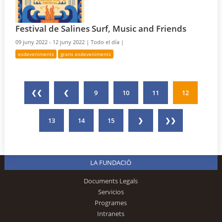
Festival de Salines Surf, Music and Friends
09 juny 2022 - 12 juny 2022 |
Todo el día |
esdeveniments
grans esdeveniments
❮❮
❮
9
10
11
12
13
14
15
❯
❯❯
LA FUNDACIÓ
Documents Legals
Servicios
Programes
Intranets