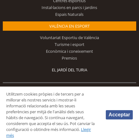
Centres esportius
Instal·lacions en parcs i jardins
Espais Naturals
VALÈNCIA EN ESPORT
Voluntariat Esportiu de València
Turisme i esport
Econòmica i coneixement
Premios
EL JARDÍ DEL TURIA
Segueix-nos
Utilitzem cookies pròpies i de tercers per a
millorar els nostres servicis i mostrar-li
informació relacionada amb les seues
preferències per mitjà de l'anàlisi dels seus
Acceptar
hàbits de navegació. Si contínua navegant,
considerem que accepta el seu ús. Pot canviar la
configuració o obtindre més informació.
Llegir
© 2026 Fundación Deportiva Municipal Valencia |
AVÍS LEGAL
|
POLÍTICA DE
més
PRIVACIDAD
|
POLÍTICA DE COOKIES
|
MAPA WEB