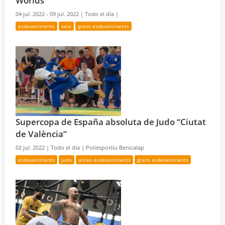
Worlds
04 jul. 2022 - 09 jul. 2022 |
Todo el día |
esdeveniments
vela
grans esdeveniments
Supercopa de España absoluta de Judo “Ciutat
de València”
02 jul. 2022 |
Todo el día |
Poliesportiu Benicalap
esdeveniments
judo
altres esdeveniments
grans esdeveniments