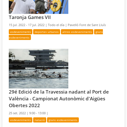
Taronja Games VII
15 jul. 2022 - 17 jul. 2022 |
Todo el día |
Pavelló Font de Sant Lluís
esdeveniments
deportes urbanos
altres esdeveniments
grans
esdeveniments
29é Edició de la Travessia nadant al Port de
València - Campionat Autonòmic d'Aigües
Obertes 2022
25 set. 2022 |
9:00 - 13:00 |
esdeveniments
natació
grans esdeveniments