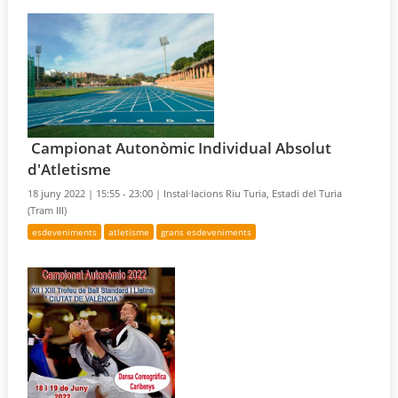
Campionat Autonòmic Individual Absolut
d'Atletisme
18 juny 2022 |
15:55 - 23:00 |
Instal·lacions Riu Turia, Estadi del Turia
(Tram III)
esdeveniments
atletisme
grans esdeveniments