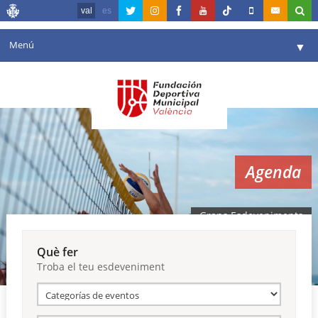
val
es
Menú
▼
La fundació
▼
Agenda
Instal·lacions
▼
Agenda
Comunicació
▼
València en esport
▼
Grans Esdeveniments
Portal de Transparència
Què fer
Troba el teu esdeveniment
Reserves
▼