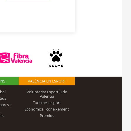
ONS
VALÈNCIA EN ESPORT
bol
Voluntariat Esportiu de
València
tius
Turisme i esport
parcs i
Econòmica i coneixement
als
Premios