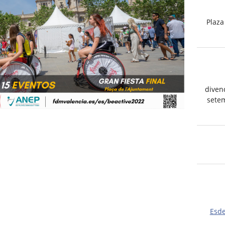
Plaza
diven
sete
Esd