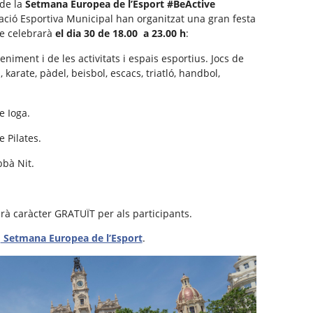
 de la
Setmana Europea de l’Esport #BeActive
ació Esportiva Municipal han organitzat una gran festa
e celebrarà
el dia 30 de 18.00 a 23.00 h
:
niment i de les activitats i espais esportius. Jocs de
, karate, pàdel, beisbol, escacs, triatló, handbol,
e Ioga.
 Pilates.
bà Nit.
ndrà caràcter GRATUÏT per als participants.
a
Setmana Europea de l’Esport
.