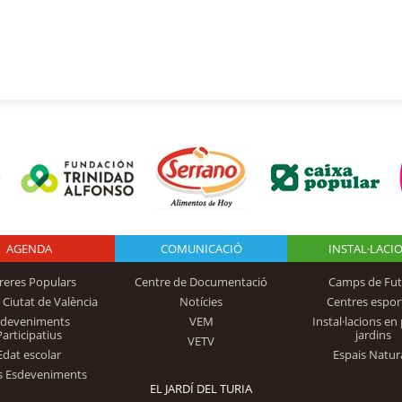
AGENDA
Logo Fundación
COMUNICACIÓ
INSTAL·LACI
reres Populars
Centre de Documentació
Camps de Fut
 Ciutat de València
Notícies
Centres espor
Trinidad Alfonso
sdeveniments
VEM
Instal·lacions en 
Participatius
jardins
VETV
Edat escolar
Espais Natur
s Esdeveniments
EL JARDÍ DEL TURIA