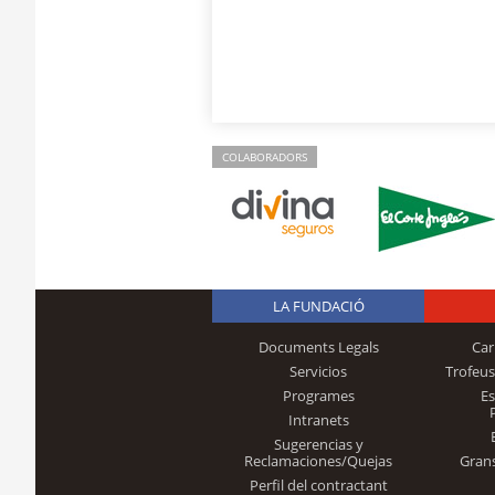
COLABORADORS
LA FUNDACIÓ
Documents Legals
Car
Servicios
Trofeus
Programes
E
Intranets
Sugerencias y
Reclamaciones/Quejas
Gran
Perfil del contractant