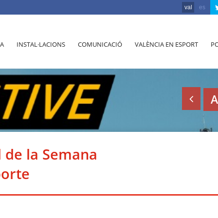
val
es
A
INSTAL·LACIONS
COMUNICACIÓ
VALÈNCIA EN ESPORT
PO
A
l de la Semana
orte