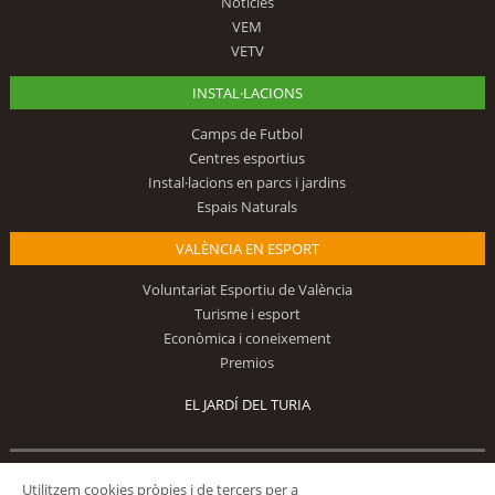
Notícies
VEM
VETV
INSTAL·LACIONS
Camps de Futbol
Centres esportius
Instal·lacions en parcs i jardins
Espais Naturals
VALÈNCIA EN ESPORT
Voluntariat Esportiu de València
Turisme i esport
Econòmica i coneixement
Premios
EL JARDÍ DEL TURIA
Segueix-nos
Utilitzem cookies pròpies i de tercers per a