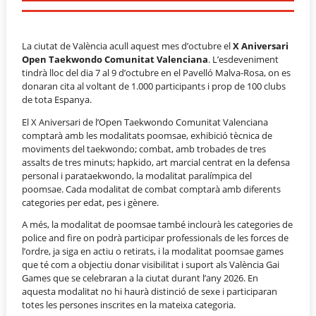
La ciutat de València acull aquest mes d’octubre el
X Aniversari
Open Taekwondo Comunitat Valenciana
. L’esdeveniment
tindrà lloc del dia 7 al 9 d’octubre en el Pavelló Malva-Rosa, on es
donaran cita al voltant de 1.000 participants i prop de 100 clubs
de tota Espanya.
El X Aniversari de l’Open Taekwondo Comunitat Valenciana
comptarà amb les modalitats poomsae, exhibició tècnica de
moviments del taekwondo; combat, amb trobades de tres
assalts de tres minuts; hapkido, art marcial centrat en la defensa
personal i parataekwondo, la modalitat paralímpica del
poomsae. Cada modalitat de combat comptarà amb diferents
categories per edat, pes i gènere.
A més, la modalitat de poomsae també inclourà les categories de
police and fire on podrà participar professionals de les forces de
l’ordre, ja siga en actiu o retirats, i la modalitat poomsae games
que té com a objectiu donar visibilitat i suport als València Gai
Games que se celebraran a la ciutat durant l’any 2026. En
aquesta modalitat no hi haurà distinció de sexe i participaran
totes les persones inscrites en la mateixa categoria.