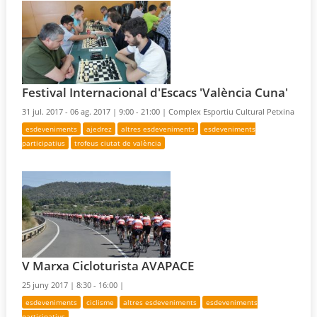
Festival Internacional d'Escacs 'València Cuna'
31 jul. 2017 - 06 ag. 2017 |
9:00 - 21:00 |
Complex Esportiu Cultural Petxina
esdeveniments
ajedrez
altres esdeveniments
esdeveniments
participatius
trofeus ciutat de valència
V Marxa Cicloturista AVAPACE
25 juny 2017 |
8:30 - 16:00 |
esdeveniments
ciclisme
altres esdeveniments
esdeveniments
participatius