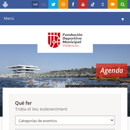
val
es
Menú
▼
La fundació
▼
Agenda
Instal·lacions
▼
Agenda
Comunicació
▼
València en esport
▼
Esdeveniments Participatius
Portal de Transparència
Què fer
Troba el teu esdeveniment
Reserves
▼