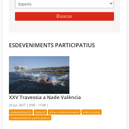
ESDEVENIMENTS PARTICIPATIUS
XXV Travessia a Nade València
23 jul. 2017 |
9:00 - 11:00 |
esdeveniments
natació
altres esdeveniments
edat escolar
esdeveniments participatius