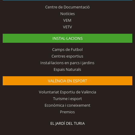
Centre de Documentació
Notícies
VEM
VETV
INSTAL·LACIONS
Camps de Futbol
Centres esportius
Instal·lacions en parcs i jardins
Espais Naturals
VALÈNCIA EN ESPORT
Voluntariat Esportiu de València
Turisme i esport
Econòmica i coneixement
Premios
EL JARDÍ DEL TURIA