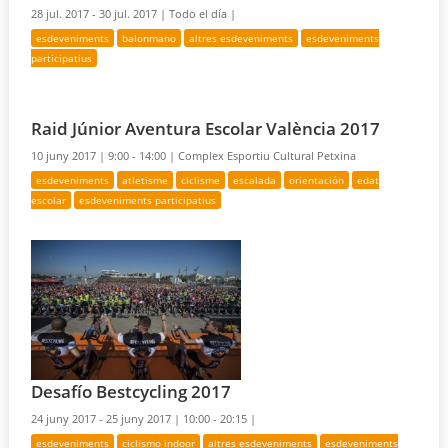
28 jul. 2017 - 30 jul. 2017 |
Todo el día |
esdeveniments
balonmano
altres esdeveniments
esdeveniments
participatius
Raid Júnior Aventura Escolar València 2017
10 juny 2017 |
9:00 - 14:00 |
Complex Esportiu Cultural Petxina
esdeveniments
atletisme
ciclisme
escalada
orientación
edat
escolar
esdeveniments participatius
Desafío Bestcycling 2017
24 juny 2017 - 25 juny 2017 |
10:00 - 20:15 |
esdeveniments
ciclismo indoor
altres esdeveniments
esdeveniments