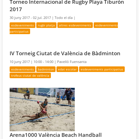
Torneo Internacional de Rugby Playa Tiburón
2017
30 juny 2017 - 02 jul. 2017 |
Todo el día |
esdeveniments
rugbi platja
altres esdeveniments
esdeveniments
participatius
IV Torneig Ciutat de València de Bàdminton
10 juny 2017 |
10:00 - 14:00 |
Pavelló Fuensanta
esdeveniments
badminton
edat escolar
esdeveniments participatius
trofeus ciutat de valència
Arena1000 València Beach Handball