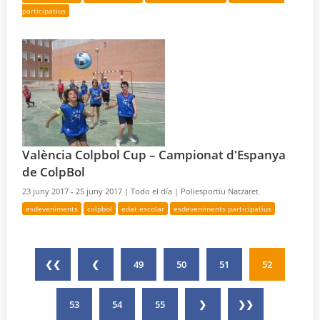
participatius
València Colpbol Cup – Campionat d'Espanya
de ColpBol
23 juny 2017 - 25 juny 2017 |
Todo el día |
Poliesportiu Natzaret
esdeveniments
colpbol
edat escolar
esdeveniments participatius
❮❮
❮
49
50
51
52
53
54
55
❯
❯❯