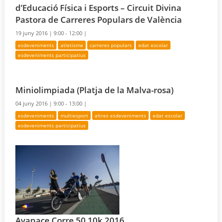
d’Educació Física i Esports – Circuit Divina
Pastora de Carreres Populars de València
19 juny 2016 |
9:00 - 12:00 |
esdeveniments
atletisme
carreres populars
edat escolar
esdeveniments participatius
Miniolimpiada (Platja de la Malva-rosa)
04 juny 2016 |
9:00 - 13:00 |
esdeveniments
multiesport
altres esdeveniments
edat escolar
esdeveniments participatius
Avapace Corre 50 10k 2016