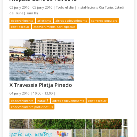
03 juny 2016 - 05 juny 2016 |
Todo el día |
Instal·lacions Riu Turia, Estadi
del Turia (Tram III)
esdeveniments
atletisme
altres esdeveniments
carreres populars
edat escolar
esdeveniments participatius
X Travessia Platja Pinedo
04 juny 2016 |
10:00 - 13:00 |
esdeveniments
natació
altres esdeveniments
edat escolar
esdeveniments participatius