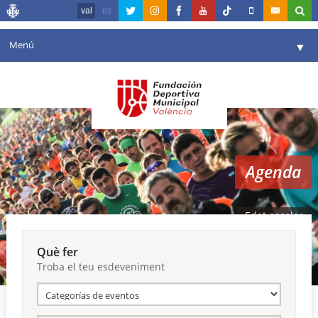
val
es
Menú
▼
La fundació
▼
Agenda
Instal·lacions
▼
Agenda
Comunicació
▼
València en esport
▼
Edat escolar
Portal de Transparència
Què fer
Troba el teu esdeveniment
Reserves
▼