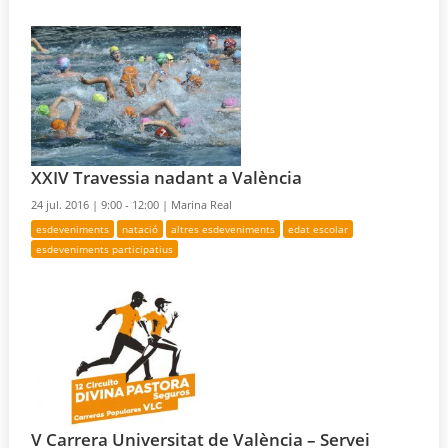
XXIV Travessia nadant a València
24 jul. 2016 |
9:00 - 12:00 |
Marina Real
esdeveniments
natació
altres esdeveniments
edat escolar
esdeveniments participatius
V Carrera Universitat de València – Servei