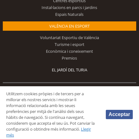
Centres esportius
Instal·lacions en parcs i jardins
Espais Naturals
VALÈNCIA EN ESPORT
Voluntariat Esportiu de València
Turisme i esport
Econòmica i coneixement
Premios
EL JARDÍ DEL TURIA
Utilitzem cookies pròpies i de tercers per a
Segueix-nos
millorar els nostres servicis i mostrar-li
informació relacionada amb les seues
preferències per mitjà de l'anàlisi dels seus
Acceptar
hàbits de navegació. Si contínua navegant,
considerem que accepta el seu ús. Pot canviar la
configuració o obtindre més informació.
Llegir
© 2026 Fundación Deportiva Municipal Valencia |
AVÍS LEGAL
|
POLÍTICA DE
més
PRIVACIDAD
|
POLÍTICA DE COOKIES
|
MAPA WEB