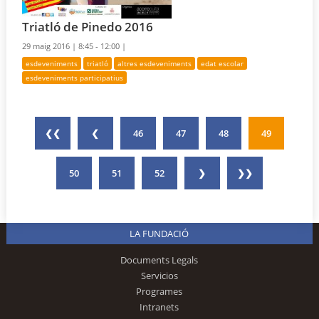
Triatló de Pinedo 2016
29 maig 2016 |
8:45 - 12:00 |
esdeveniments
triatló
altres esdeveniments
edat escolar
esdeveniments participatius
❮❮
❮
46
47
48
49
50
51
52
❯
❯❯
LA FUNDACIÓ
Documents Legals
Servicios
Programes
Intranets