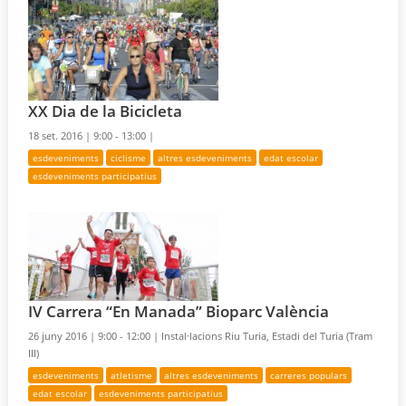
XX Dia de la Bicicleta
18 set. 2016 |
9:00 - 13:00 |
esdeveniments
ciclisme
altres esdeveniments
edat escolar
esdeveniments participatius
IV Carrera “En Manada” Bioparc València
26 juny 2016 |
9:00 - 12:00 |
Instal·lacions Riu Turia, Estadi del Turia (Tram
III)
esdeveniments
atletisme
altres esdeveniments
carreres populars
edat escolar
esdeveniments participatius