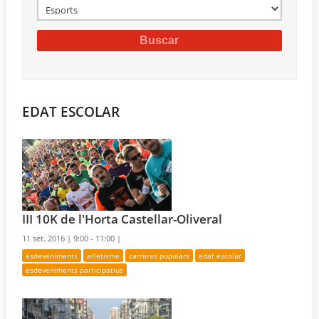
EDAT ESCOLAR
III 10K de l'Horta Castellar-Oliveral
11 set. 2016 |
9:00 - 11:00 |
esdeveniments
atletisme
carreres populars
edat escolar
esdeveniments participatius