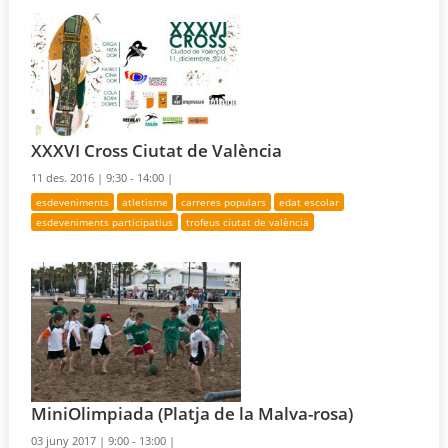
XXXVI Cross Ciutat de València
11 des. 2016 |
9:30 - 14:00 |
esdeveniments
atletisme
carreres populars
edat escolar
esdeveniments participatius
trofeus ciutat de valència
MiniOlimpiada (Platja de la Malva-rosa)
03 juny 2017 |
9:00 - 13:00 |