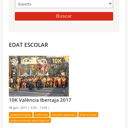
EDAT ESCOLAR
10K València Ibercaja 2017
08 gen. 2017 |
9:30 - 13:00 |
esdeveniments
atletisme
carreres populars
edat escolar
esdeveniments participatius