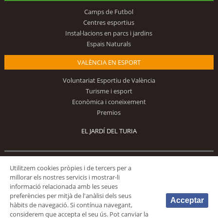
Camps de Futbol
Centres esportius
Instal·lacions en parcs i jardins
Espais Naturals
VALÈNCIA EN ESPORT
Voluntariat Esportiu de València
Turisme i esport
Econòmica i coneixement
Premios
EL JARDÍ DEL TURIA
Utilitzem cookies pròpies i de tercers per a
Segueix-nos
millorar els nostres servicis i mostrar-li
informació relacionada amb les seues
preferències per mitjà de l'anàlisi dels seus
Acceptar
hàbits de navegació. Si contínua navegant,
considerem que accepta el seu ús. Pot canviar la