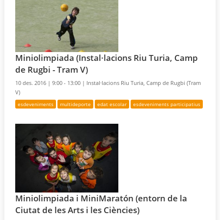
Miniolimpiada (Instal·lacions Riu Turia, Camp
de Rugbi - Tram V)
10 des. 2016 |
9:00 - 13:00 |
Instal·lacions Riu Turia, Camp de Rugbi (Tram
V)
esdeveniments
multideporte
edat escolar
esdeveniments participatius
Miniolimpiada i MiniMaratón (entorn de la
Ciutat de les Arts i les Ciències)