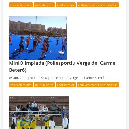
esdeveniments
multideporte
edat escolar
esdeveniments participatius
MiniOlimpiada (Poliesportiu Verge del Carme
Beteró)
08 abr. 2017 |
9:00 - 13:00 |
Poliesportiu Verge del Carme Beteró
esdeveniments
multideporte
edat escolar
esdeveniments participatius