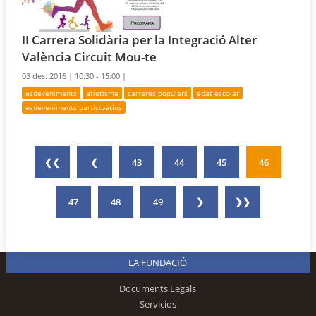
II Carrera Solidària per la Integració Alter
València Circuit Mou-te
03 des. 2016 |
10:30 - 15:00 |
esdeveniments
atletisme
carreres populars
edat escolar
esdeveniments participatius
❮❮
❮
43
44
45
46
47
48
49
❯
❯❯
LA FUNDACIÓ
Documents Legals
Servicios