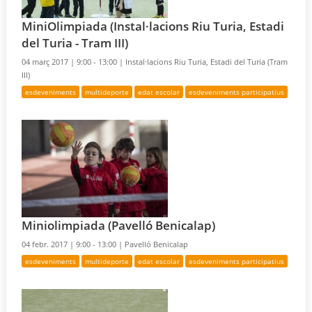
MiniOlimpiada (Instal·lacions Riu Turia, Estadi
del Turia - Tram III)
04 març 2017 |
9:00 - 13:00 |
Instal·lacions Riu Turia, Estadi del Turia (Tram
III)
esdeveniments
multideporte
edat escolar
esdeveniments participatius
Miniolimpiada (Pavelló Benicalap)
04 febr. 2017 |
9:00 - 13:00 |
Pavelló Benicalap
esdeveniments
multideporte
edat escolar
esdeveniments participatius