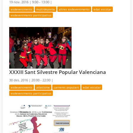
19 nov. 2016 |
9:00 - 13:00 |
esdeveniments
multideporte
altres esdeveniments
edat escolar
esdeveniments participatius
XXXIII Sant Silvestre Popular Valenciana
30 des. 2016 |
20:00 - 22:00 |
esdeveniments
atletisme
carreres populars
edat escolar
esdeveniments participatius