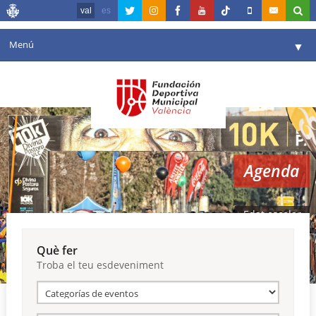
val
es
Menú
▼
La fundació
▼
Agenda
Instal·lacions
▼
Agenda
Comunicació
▼
València en esport
▼
Edat escolar
Portal de Transparència
Què fer
Troba el teu esdeveniment
Reserves
▼