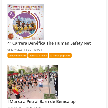
4ª Carrera Benéfica The Human Safety Net
08 juny 2024 |
8:30 - 10:00 |
esdeveniments
actividad física
carreres populars
I Marxa a Peu al Barri de Benicalap
18 maig 2024 |
9:00 - 12:00 |