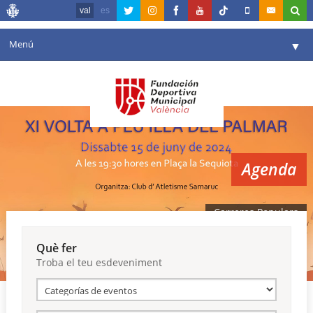
val
es
Menú
▼
La fundació
▼
Agenda
Instal·lacions
▼
Agenda
Comunicació
▼
València en esport
▼
Carreres Populars
Portal de Transparència
Què fer
Troba el teu esdeveniment
Reserves
▼