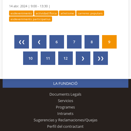
14 abr. 2024 |
9:00 - 13:30 |
esdeveniments
actividad física
atletisme
carreres populars
esdeveniments participatius
❮❮
❮
6
7
8
9
10
11
12
❯
❯❯
LA FUNDACIÓ
Documents Legals
Servicios
Programes
Intranets
Sugerencias y Reclamaciones/Quejas
Perfil del contractant