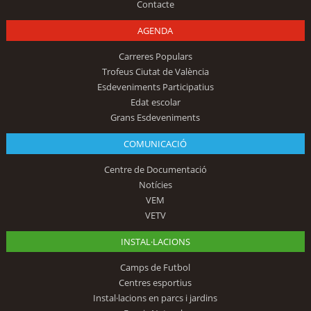
Contacte
AGENDA
Carreres Populars
Trofeus Ciutat de València
Esdeveniments Participatius
Edat escolar
Grans Esdeveniments
COMUNICACIÓ
Centre de Documentació
Notícies
VEM
VETV
INSTAL·LACIONS
Camps de Futbol
Centres esportius
Instal·lacions en parcs i jardins