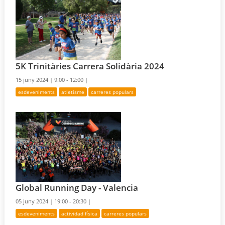
5K Trinitàries Carrera Solidària 2024
15 juny 2024 |
9:00 - 12:00 |
esdeveniments
atletisme
carreres populars
Global Running Day - Valencia
05 juny 2024 |
19:00 - 20:30 |
esdeveniments
actividad física
carreres populars