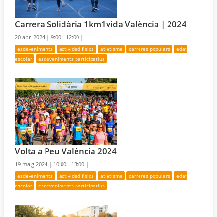
Carrera Solidària 1km1vida València | 2024
20 abr. 2024 |
9:00 - 12:00 |
esdeveniments
actividad física
atletisme
carreres populars
edat
escolar
esdeveniments participatius
Volta a Peu València 2024
19 maig 2024 |
10:00 - 13:00 |
esdeveniments
actividad física
atletisme
carreres populars
edat
escolar
esdeveniments participatius