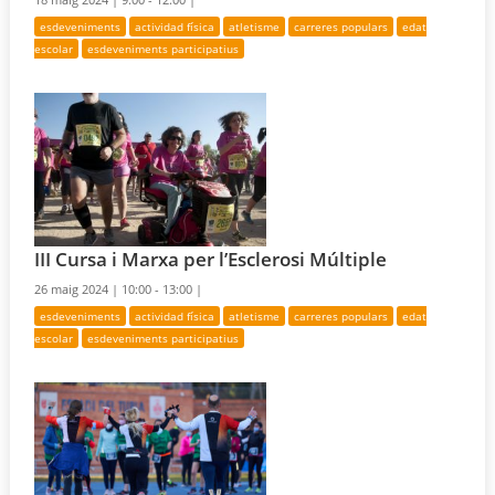
esdeveniments
actividad física
atletisme
carreres populars
edat
escolar
esdeveniments participatius
III Cursa i Marxa per l’Esclerosi Múltiple
26 maig 2024 |
10:00 - 13:00 |
esdeveniments
actividad física
atletisme
carreres populars
edat
escolar
esdeveniments participatius