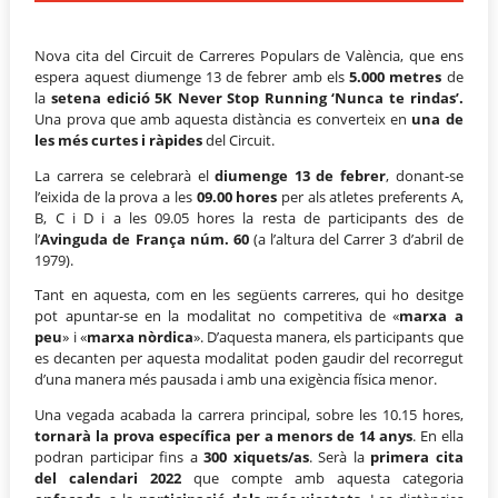
Nova cita del Circuit de Carreres Populars de València, que ens
espera aquest diumenge 13 de febrer amb els
5.000 metres
de
la
setena edició 5K Never Stop Running ‘Nunca te rindas’.
Una prova que amb aquesta distància es converteix en
una de
les més curtes i ràpides
del Circuit.
La carrera se celebrarà el
diumenge 13 de febrer
, donant-se
l’eixida de la prova a les
09.00 hores
per als atletes preferents A,
B, C i D i a les 09.05 hores la resta de participants des de
l’
Avinguda de França núm. 60
(a l’altura del Carrer 3 d’abril de
1979).
Tant en aquesta, com en les següents carreres, qui ho desitge
pot apuntar-se en la modalitat no competitiva de «
marxa a
peu
» i «
marxa nòrdica
». D’aquesta manera, els participants que
es decanten per aquesta modalitat poden gaudir del recorregut
d’una manera més pausada i amb una exigència física menor.
Una vegada acabada la carrera principal, sobre les 10.15 hores,
tornarà la prova específica per a menors de 14 anys
. En ella
podran participar fins a
300 xiquets/as
. Serà la
primera cita
del calendari 2022
que compte amb aquesta categoria