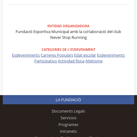
ENTIDAD ORGANIZADORA
Fundació Esportiva Municipal amb la col·laboració del club
Never Stop Running
CATEGORIES DE L'ESDEVENIMENT
Esdeveniments
Carreres Populars
Edat escolar
Esdeveniments
Participatius
Actividad física
Atletisme
LA FUNDACIÓ
Documents Legals
Servicios
Programes
Intranets