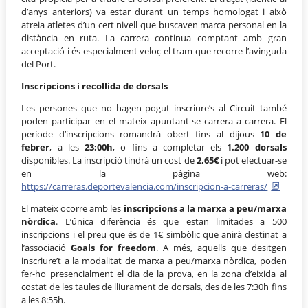
d’anys anteriors) va estar durant un temps homologat i això
atreia atletes d’un cert nivell que buscaven marca personal en la
distància en ruta. La carrera continua comptant amb gran
acceptació i és especialment veloç el tram que recorre l’avinguda
del Port.
Inscripcions i recollida de dorsals
Les persones que no hagen pogut inscriure’s al Circuit també
poden participar en el mateix apuntant-se carrera a carrera. El
període d’inscripcions romandrà obert fins al dijous
10 de
febrer
, a les
23:00h
, o fins a completar els
1.200 dorsals
disponibles. La inscripció tindrà un cost de
2,65€
i pot efectuar-se
en la pàgina web:
https://carreras.deportevalencia.com/inscripcion-a-carreras/
El mateix ocorre amb les
inscripcions a la marxa a peu/marxa
nòrdica
. L’única diferència és que estan limitades a 500
inscripcions i el preu que és de 1€ simbòlic que anirà destinat a
l’associació
Goals for freedom
. A més, aquells que desitgen
inscriure’t a la modalitat de marxa a peu/marxa nòrdica, poden
fer-ho presencialment el dia de la prova, en la zona d’eixida al
costat de les taules de lliurament de dorsals, des de les 7:30h fins
a les 8:55h.