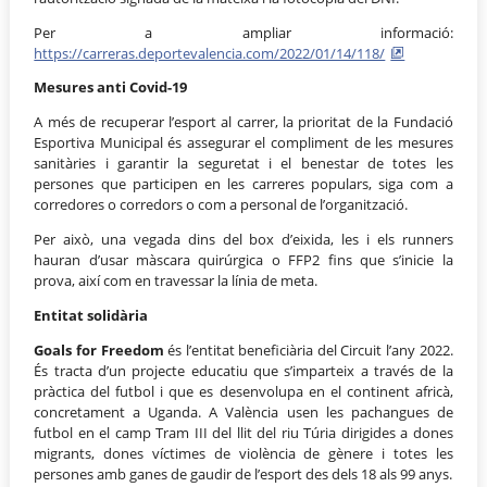
Per a ampliar informació:
https://carreras.deportevalencia.com/2022/01/14/118/
Mesures anti Covid-19
A més de recuperar l’esport al carrer, la prioritat de la Fundació
Esportiva Municipal és assegurar el compliment de les mesures
sanitàries i garantir la seguretat i el benestar de totes les
persones que participen en les carreres populars, siga com a
corredores o corredors o com a personal de l’organització.
Per això, una vegada dins del box d’eixida, les i els runners
hauran d’usar màscara quirúrgica o FFP2 fins que s’inicie la
prova, així com en travessar la línia de meta.
Entitat solidària
Goals for Freedom
és l’entitat beneficiària del Circuit l’any 2022.
És tracta d’un projecte educatiu que s’imparteix a través de la
pràctica del futbol i que es desenvolupa en el continent africà,
concretament a Uganda. A València usen les pachangues de
futbol en el camp Tram III del llit del riu Túria dirigides a dones
migrants, dones víctimes de violència de gènere i totes les
persones amb ganes de gaudir de l’esport des dels 18 als 99 anys.