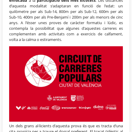
enfocada
a la
participació dels més xicotets
. Les distàncies
d’aquesta modalitat s’adaptaran en funció de l’edat: un
quilòmetre per als Sub-14, 800m per als Sub-12, 600m per als
Sub-10, 400m per als Pre-Benjamí i 200m per als menors de cinc
anys. A l’ésser unes proves de caràcter formatiu i lúdic, es
contempla la possibilitat que algunes d’aquestes carreres es
complementen amb activitats com a exercicis de calfament,
volta a la calma o estiraments.
Un dels grans al·licients d’aquesta prova és que es tracta d’una
cita propícia per a traure el dorsal preferent. El traçat (idèntic al