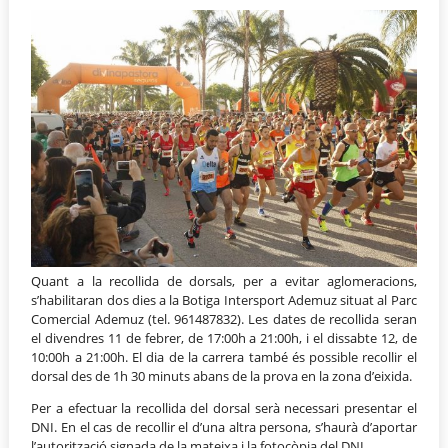
Quant a la recollida de dorsals, per a evitar aglomeracions,
s’habilitaran dos dies a la Botiga Intersport Ademuz situat al Parc
Comercial Ademuz (tel. 961487832). Les dates de recollida seran
el divendres 11 de febrer, de 17:00h a 21:00h, i el dissabte 12, de
10:00h a 21:00h. El dia de la carrera també és possible recollir el
dorsal des de 1h 30 minuts abans de la prova en la zona d’eixida.
Per a efectuar la recollida del dorsal serà necessari presentar el
DNI. En el cas de recollir el d’una altra persona, s’haurà d’aportar
l’autorització signada de la mateixa i la fotocòpia del DNI.