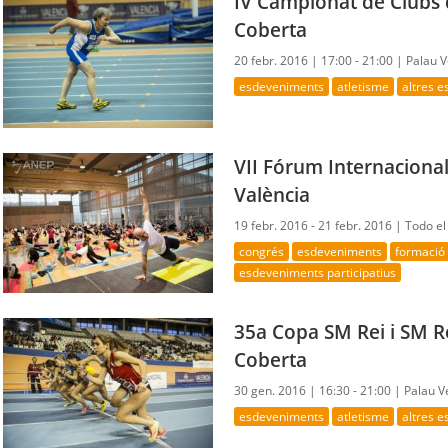
IV Campionat de Clubs 
Coberta
20 febr. 2016 |
17:00 - 21:00 |
Palau V
esdeveniments
atletisme
altres 
VII Fórum Internacional
València
19 febr. 2016 - 21 febr. 2016 |
Todo el
congrés
esdeveniments
formació
esdeveniments participatius
35a Copa SM Rei i SM R
Coberta
30 gen. 2016 |
16:30 - 21:00 |
Palau V
esdeveniments
atletisme
altres 