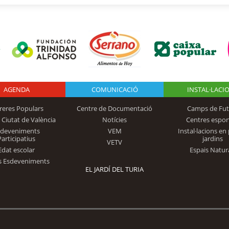
AGENDA
Logo Fundación
COMUNICACIÓ
INSTAL·LACI
reres Populars
Centre de Documentació
Camps de Fut
 Ciutat de València
Notícies
Centres espor
Trinidad Alfonso
sdeveniments
VEM
Instal·lacions en 
Participatius
jardins
VETV
Edat escolar
Espais Natur
s Esdeveniments
EL JARDÍ DEL TURIA