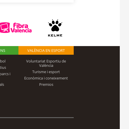
ONS
VALÈNCIA EN ESPORT
bol
Voluntariat Esportiu de
València
tius
Turisme i esport
parcs i
Econòmica i coneixement
als
Premios