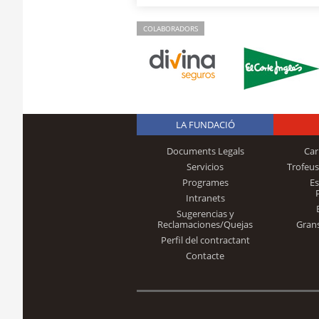
COLABORADORS
LA FUNDACIÓ
Documents Legals
Car
Servicios
Trofeus
Programes
E
Intranets
Sugerencias y
Reclamaciones/Quejas
Gran
Perfil del contractant
Contacte