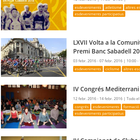
esdeveniments
atletisme
altres 
esdeveniments participatius
LXVII Volta a la Comun
Premi Banc Sabadell 2
03 febr. 2016 - 07 febr. 2016 |
10:00 -
esdeveniments
ciclisme
altres e
IV Congrés Mediterrani
12 febr. 2016 - 14 febr. 2016 |
Todo el
congrés
esdeveniments
formació
esdeveniments participatius