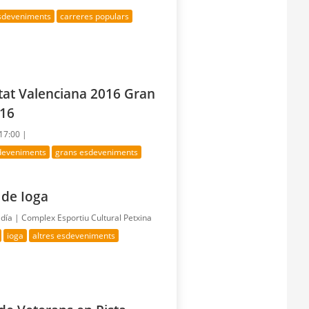
esdeveniments
carreres populars
itat Valenciana 2016 Gran
016
 17:00 |
sdeveniments
grans esdeveniments
 de Ioga
 día |
Complex Esportiu Cultural Petxina
ioga
altres esdeveniments