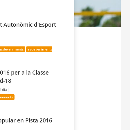
at Autonòmic d'Esport
 esdeveniments
esdeveniments
16 per a la Classe
ud-18
l día |
eniments
opular en Pista 2016