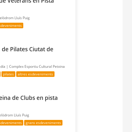
de Veterans en Pista
elòdrom Lluís Puig
esdeveniments
 de Pilates Ciutat de
 día |
Complex Esportiu Cultural Petxina
pilates
altres esdeveniments
eina de Clubs en pista
elòdrom Lluís Puig
esdeveniments
grans esdeveniments