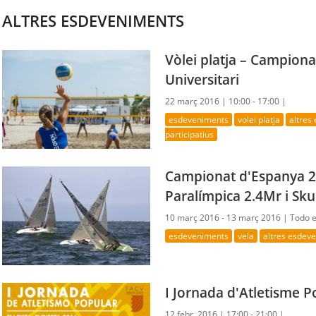
ALTRES ESDEVENIMENTS
Vòlei platja – Campion
Universitari
22 març 2016 |
10:00 - 17:00 |
esdeveniments
volei platja
altres
participatius
Campionat d'Espanya 20
Paralímpica 2.4Mr i Sk
10 març 2016 - 13 març 2016 |
Todo e
esdeveniments
vela
altres esdev
I Jornada d'Atletisme P
12 febr. 2016 |
17:00 - 21:00 |