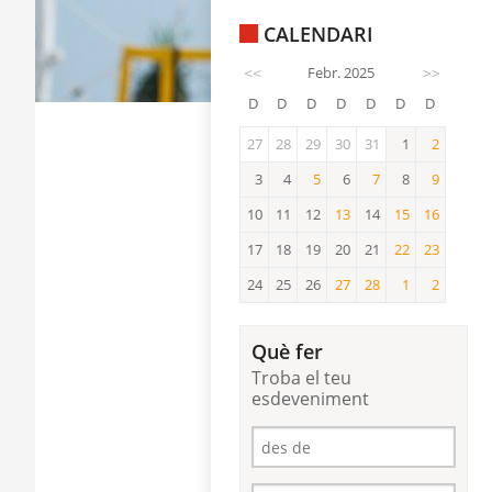
CALENDARI
<<
Febr. 2025
>>
D
D
D
D
D
D
D
27
28
29
30
31
1
2
2
3
4
5
6
7
8
9
5
7
9
10
11
12
13
14
15
16
13
15
16
17
18
19
20
21
22
23
22
23
24
25
26
27
28
1
2
27
28
1
2
Què fer
Troba el teu
esdeveniment