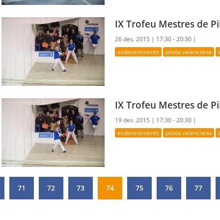
IX Trofeu Mestres de Pi
26 des. 2015 |
17:30 - 20:30 |
esdeveniments
pilota valenciana
IX Trofeu Mestres de Pi
19 des. 2015 |
17:30 - 20:30 |
esdeveniments
pilota valenciana
71
72
73
74
75
76
77