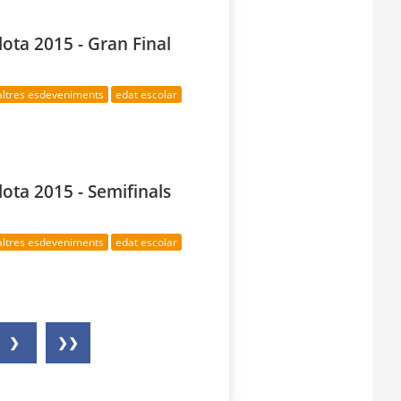
lota 2015 - Gran Final
altres esdeveniments
edat escolar
lota 2015 - Semifinals
altres esdeveniments
edat escolar
❯
❯❯