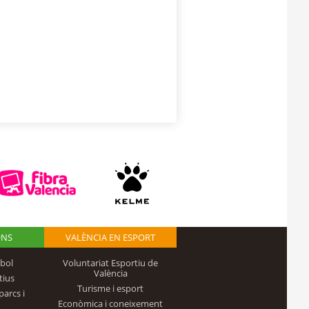
ONS
VALÈNCIA EN ESPORT
bol
Voluntariat Esportiu de
València
tius
Turisme i esport
parcs i
Econòmica i coneixement