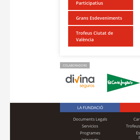
Participatius
Grans Esdeveniments
Trofeus Ciutat de
València
COLABORADORS
LA FUNDACIÓ
Documents Legals
Car
Servicios
Trofeus
Programes
E
Intranets