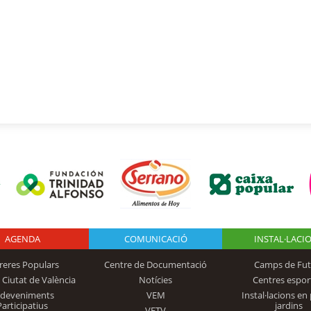
AGENDA
Logo Fundación
COMUNICACIÓ
INSTAL·LACI
reres Populars
Centre de Documentació
Camps de Fut
 Ciutat de València
Notícies
Centres espor
Trinidad Alfonso
sdeveniments
VEM
Instal·lacions en 
Participatius
jardins
VETV