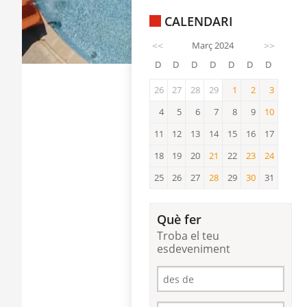
CALENDARI
<<
Març 2024
>>
D
D
D
D
D
D
D
26
27
28
29
1
2
3
1
2
3
4
5
6
7
8
9
10
10
11
12
13
14
15
16
17
18
19
20
21
22
23
24
21
23
24
25
26
27
28
29
30
31
28
30
Què fer
Troba el teu
esdeveniment