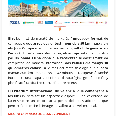
El relleu mixt de marató de marxa és l’
innovador format
de
competició que
arreplega el testimoni dels 50 km marxa en
els Jocs Olímpics
, en un avanç en la
igualtat de gènere en
l’esport
. En esta
nova disciplina
, els
equips
estan compostos
per un
home i una dona
que s’enfronten al desafiament de
completar, de manera intercalada,
dos relleus d’almenys 10
quilòmetres cadascun
. A més del repte fisiològic que suposa
marxar 2×10 km amb menys de 45 minuts de recuperació, també
introduïx una capa addicional d’estratègia, gestió d’esforç,
planificació tàctica i recuperació entre relleus.
El
Criterium Internacional de València, que començarà a
les 08:30h
, serà tot un espectacle esportiu, una celebració de
l’atletisme en un entorn urbà per al delit dels aficionats que
permetrà potenciar la imatge de València a nivell mundial.
MÉS INFORMACIÓ DE L'ESDEVENIMENT