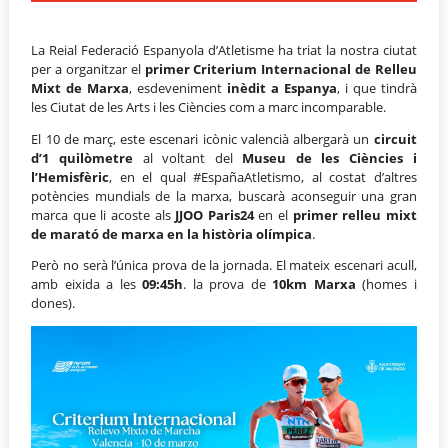
La Reial Federació Espanyola d’Atletisme ha triat la nostra ciutat
per a organitzar el
primer Criterium Internacional de Relleu
Mixt de Marxa
, esdeveniment
inèdit a Espanya
, i que tindrà
les Ciutat de les Arts i les Ciències com a marc incomparable.
El 10 de març, este escenari icònic valencià albergarà un
circuit
d’1 quilòmetre
al voltant del
Museu de les Ciències i
l’Hemisfèric
, en el qual #EspañaAtletismo, al costat d’altres
potències mundials de la marxa, buscarà aconseguir una gran
marca que li acoste als
JJOO Paris24
en el
primer relleu mixt
de marató de marxa en la història olímpica
.
Però no serà l’única prova de la jornada. El mateix escenari acull,
amb eixida a les
09:45h
. la prova de
10km Marxa
(homes i
dones).