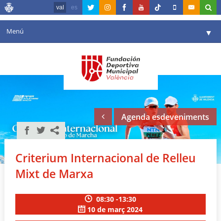
val
es
Menú
▼
La fundació
▼
Agenda
Instal·lacions
▼
Agenda esdeveniments
Comunicació
▼
València en esport
▼
Criterium Internacional de Relleu
Portal de Transparència
Mixt de Marxa
Reserves
▼
08:30 -13:30
10 de març 2024