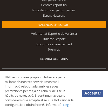
Centres esportius
Instal·lacions en parcs i jardins
Espais Naturals
VALÈNCIA EN ESPORT
Voluntariat Esportiu de València
Turisme i esport
Econòmica i coneixement
Premios
EL JARDÍ DEL TURIA
Utilitzem cookies pròpies i de tercers per a
Segueix-nos
millorar els nostres servicis i mostrar-li
informació relacionada amb les seues
preferències per mitjà de l'anàlisi dels seus
Acceptar
hàbits de navegació. Si contínua navegant,
considerem que accepta el seu ús. Pot canviar la
configuració o obtindre més informació.
Llegir
© 2026 Fundación Deportiva Municipal Valencia |
AVÍS LEGAL
|
POLÍTICA DE