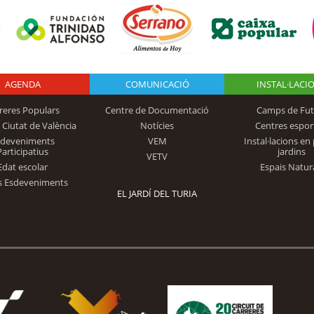
AGENDA
Logo Fundación
COMUNICACIÓ
INSTAL·LACI
reres Populars
Centre de Documentació
Camps de Fut
 Ciutat de València
Notícies
Centres espor
Trinidad Alfonso
sdeveniments
VEM
Instal·lacions en 
Participatius
jardins
VETV
Edat escolar
Espais Natur
s Esdeveniments
EL JARDÍ DEL TURIA