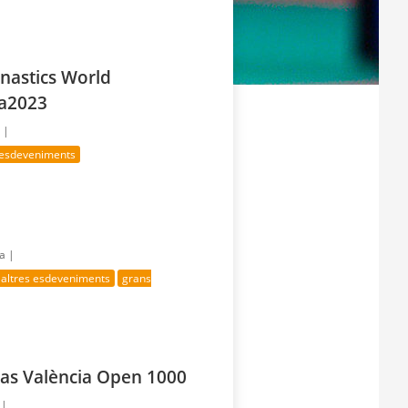
nastics World
ia2023
 |
 esdeveniments
ía |
altres esdeveniments
grans
las València Open 1000
 |