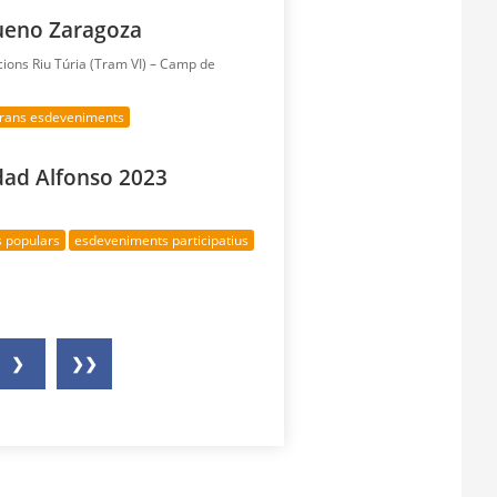
bueno Zaragoza
acions Riu Túria (Tram VI) – Camp de
rans esdeveniments
dad Alfonso 2023
s populars
esdeveniments participatius
❯
❯❯