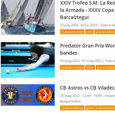
XXIV Trofeo S.M. La Re
la Armada - XXXV Copa
Barcaíztegui
22 juny 2023 - 02 jul. 2023 |
Todo el dí
esdeveniments
vela
grans esdev
Predator Gran Prix Wom
bandes
05 maig 2023 - 07 maig 2023 |
Todo e
esdeveniments
billar
grans esdev
CB Astros vs CB Vilade
20 maig 2023 |
12:00 - 14:00 |
Instal·
Beisbol-Sófbol
esdeveniments
grans esdevenimen