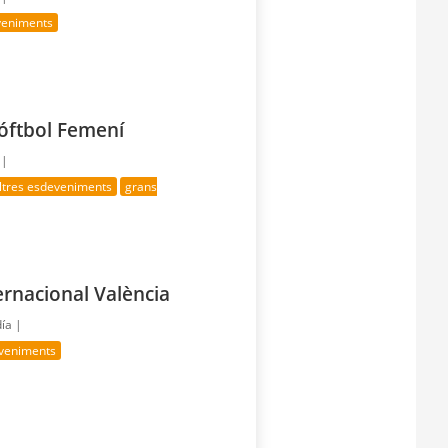
veniments
óftbol Femení
 |
ltres esdeveniments
grans
rnacional València
día |
veniments