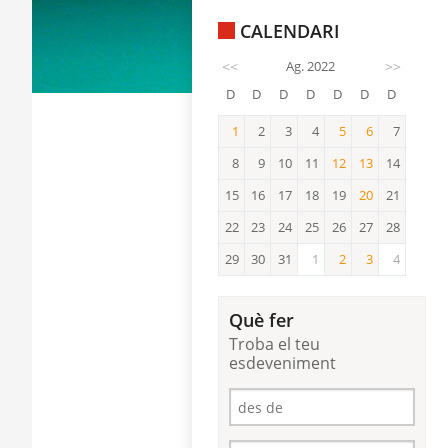
CALENDARI
<<
Ag. 2022
>>
D
D
D
D
D
D
D
1
2
3
4
5
6
7
1
5
6
8
9
10
11
12
13
14
12
13
15
16
17
18
19
20
21
20
22
23
24
25
26
27
28
29
30
31
1
2
3
4
2
3
Què fer
Troba el teu
esdeveniment