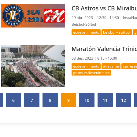
CB Astros vs CB Miral
29 abr. 2023 |
12:30 - 14:30 |
Instal·l
Beisbol-Sófbol
esdeveniments
beisbol – softbol
g
Maratón Valencia Trini
03 des. 2023 |
8:15 - 15:00 |
esdeveniments
atletisme
carrere
grans esdeveniments
6
7
8
9
10
11
12