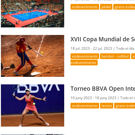
esdeveniments
pàdel
grans esde
XVII Copa Mundial de S
18 jul. 2023 - 22 jul. 2023 |
Todo el día
esdeveniments
beisbol – softbol
a
esdeveniments
Torneo BBVA Open Inte
10 juny 2023 - 18 juny 2023 |
Todo el 
esdeveniments
tennis
grans esde