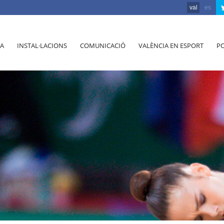
val
es
A
INSTAL·LACIONS
COMUNICACIÓ
VALÈNCIA EN ESPORT
PO