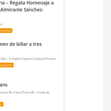
ina – Regata Homenaje a
 Almirante Sánchez-
a |
eniments
en de billar a tres
l día |
Complex Esportiu Cultural Petxina
eniments
cans
lacions Riu Túria (Tram VI) – Camp de
ts