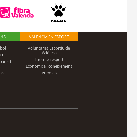
ONS
VALÈNCIA EN ESPORT
bol
Voluntariat Esportiu de
València
tius
Turisme i esport
parcs i
Econòmica i coneixement
als
Premios