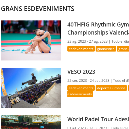
GRANS ESDEVENIMENTS
40THFIG Rhythmic Gym
Championships Valenc
23 ag. 2023 - 27 ag. 2023 |
Todo el día
esdeveniments
gimnàstica
grans
VESO 2023
22 set. 2023 - 24 set. 2023 |
Todo el d
esdeveniments
deportes urbanos
esdeveniments
World Padel Tour Ades
01 jul. 2023 - 09 jul. 2023 |
Todo el día