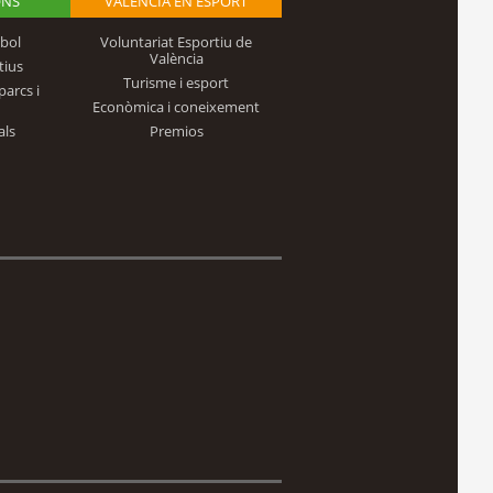
ONS
VALÈNCIA EN ESPORT
bol
Voluntariat Esportiu de
València
tius
Turisme i esport
parcs i
Econòmica i coneixement
als
Premios