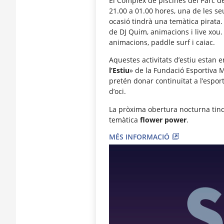
El Complex de piscines del Parc d
21.00 a 01.00 hores, una de les s
ocasió tindrà una temàtica pirata
de DJ Quim, animacions i live xou. 
animacions, paddle surf i caiac.
Aquestes activitats d’estiu estan
l’Estiu
» de la Fundació Esportiva 
pretén donar continuïtat a l’esport
d’oci.
La pròxima obertura nocturna tind
temàtica
flower power
.
MÉS INFORMACIÓ