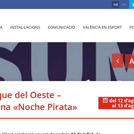
val
es
A
INSTAL·LACIONS
COMUNICACIÓ
VALÈNCIA EN ESPORT
PO
A
que del Oeste –
del 12 d’a
na «Noche Pirata»
al 13 d’a