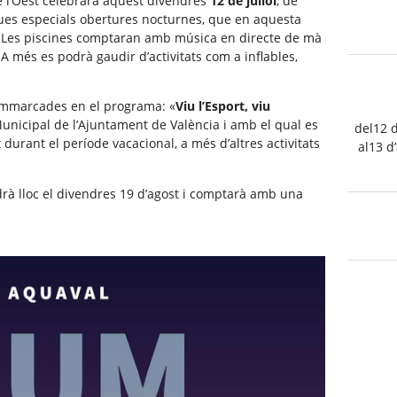
e l’Oest celebrarà aquest divendres
12 de juliol
, de
eues especials obertures nocturnes, que en aquesta
. Les piscines comptaran amb música en directe de mà
A més es podrà gaudir d’activitats com a inflables,
 emmarcades en el programa: «
Viu l’Esport, viu
Municipal de l’Ajuntament de València i amb el qual es
del12 
 durant el període vacacional, a més d’altres activitats
al13 d
rà lloc el divendres 19 d’agost i comptarà amb una