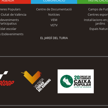
AGENDA
Logo Fundación
COMUNICACIÓ
INSTAL·LACI
reres Populars
Centre de Documentació
Camps de Fut
 Ciutat de València
Notícies
Centres espor
Trinidad Alfonso
sdeveniments
VEM
Instal·lacions en 
Participatius
jardins
VETV
Edat escolar
Espais Natur
s Esdeveniments
EL JARDÍ DEL TURIA